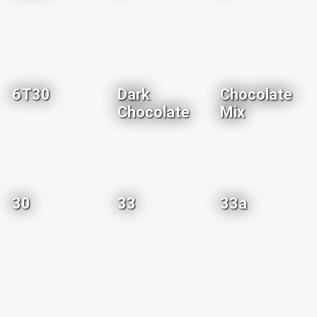
6T30
Dark
Chocolate
Chocolate
Mix
30
33
33a