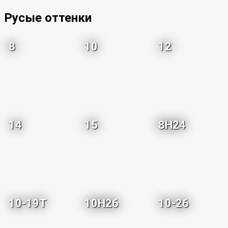
Русые оттенки
8
10
12
14
15
8H24
10-19T
10H26
10-26