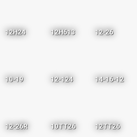
12H24
12H613
12-26
10-19
12-124
14-16-12
12-26R
10TT26
12TT26