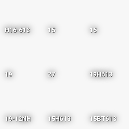
H16-613
15
16
19
27
19H613
19-12NH
15H613
15BT613