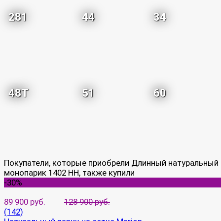
281
44
34
48T
51
60
Покупатели, которые приобрели Длинный натуральный
монопарик 1402 HH, также купили
-30%
89 900 руб.
128 900 руб.
(142)