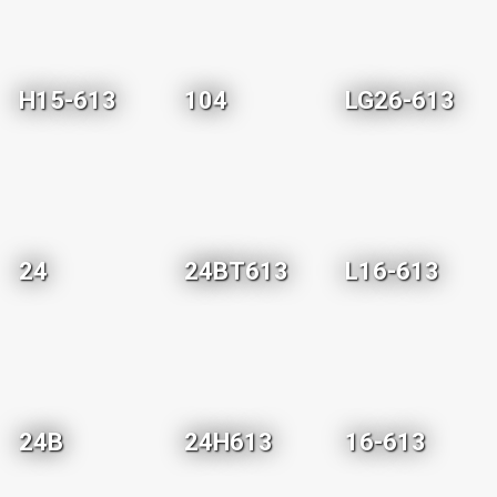
H15-613
104
LG26-613
24
24BT613
L16-613
24B
24H613
16-613