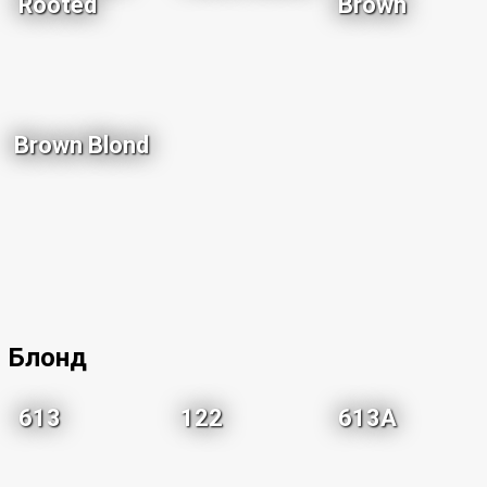
Rooted
Brown
Brown Blond
Блонд
613
122
613A