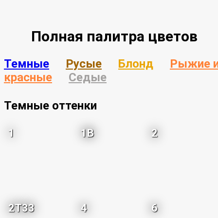
Полная палитра цветов
Темные
Русые
Блонд
Рыжие 
красные
Седые
Темные оттенки
1
1B
2
2T33
4
6