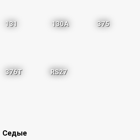
131
130A
375
376T
RS27
Седые