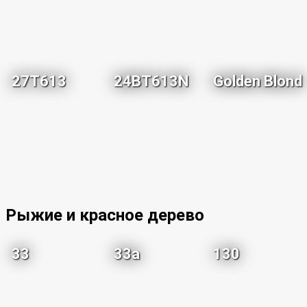
27T613
24BT613N
Golden Blond
Рыжие и красное дерево
33
33a
130