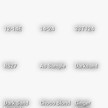
12-14E
14-24
33T124
RS27
As Sample
Darksand
Dark Sand
Choco Blond
Ginger