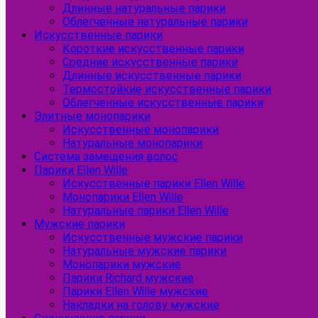
Длинные натуральные парики
Облегченные натуральные парики
Искусственные парики
Короткие искусственные парики
Средние искусственные парики
Длинные искусственные парики
Термостойкие искусственные парики
Облегченные искусственные парики
Элитные монопарики
Искусственные монопарики
Натуральные монопарики
Система замещения волос
Парики Ellen Wille
Искусственные парики Ellen Wille
Монопарики Ellen Wille
Натуральные парики Ellen Wille
Мужские парики
Искусственные мужские парики
Натуральные мужские парики
Монопарики мужские
Парики Richard мужские
Парики Ellen Wille мужские
Накладки на голову мужские