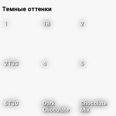
Темные оттенки
1
1B
2
2T33
4
6
6T30
Dark
Chocolate
Chocolate
Mix