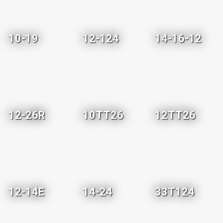
10-19
12-124
14-16-12
12-26R
10TT26
12TT26
12-14E
14-24
33T124