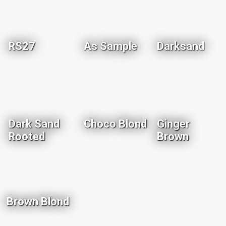
RS27
As Sample
Darksand
Dark Sand
Choco Blond
Ginger
Rooted
Brown
Brown Blond