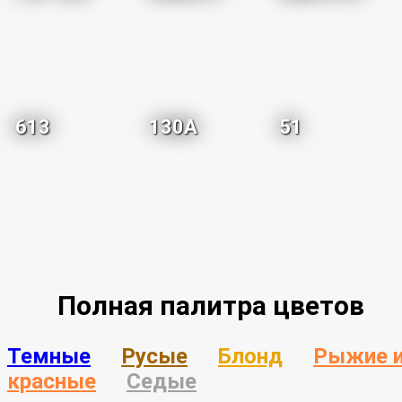
613
130A
51
Полная палитра цветов
Темные
Русые
Блонд
Рыжие 
красные
Седые