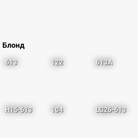
Блонд
613
122
613A
H15-613
104
LG26-613