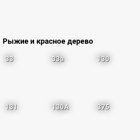
Рыжие и красное дерево
33
33a
130
131
130A
375