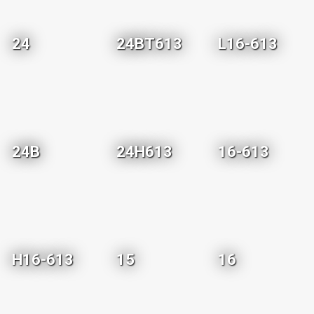
24
24BT613
L16-613
24B
24H613
16-613
H16-613
15
16