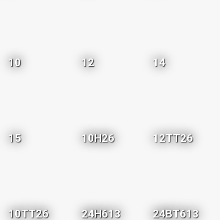
10
12
14
15
10H26
12TT26
10TT26
24H613
24BT613