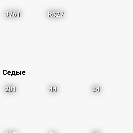
376T
RS27
Седые
281
44
34