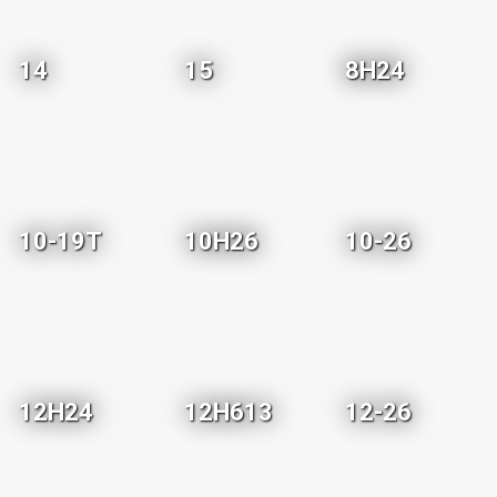
14
15
8H24
10-19T
10H26
10-26
12H24
12H613
12-26