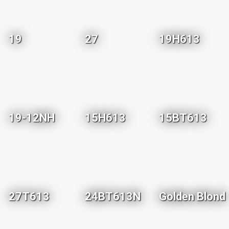
19
27
19H613
19-12NH
15H613
15BT613
27T613
24BT613N
Golden Blond