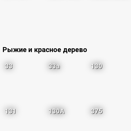
Рыжие и красное дерево
33
33a
130
131
130A
375