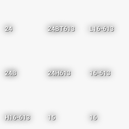
24
24BT613
L16-613
24B
24H613
16-613
H16-613
15
16