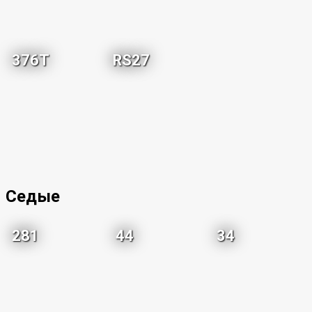
376T
RS27
Седые
281
44
34