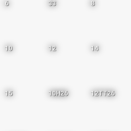
6
33
8
10
12
14
15
10H26
12TT26