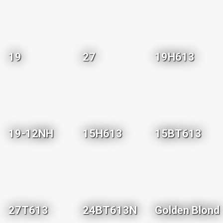
19
27
19H613
19-12NH
15H613
15BT613
27T613
24BT613N
Golden Blond