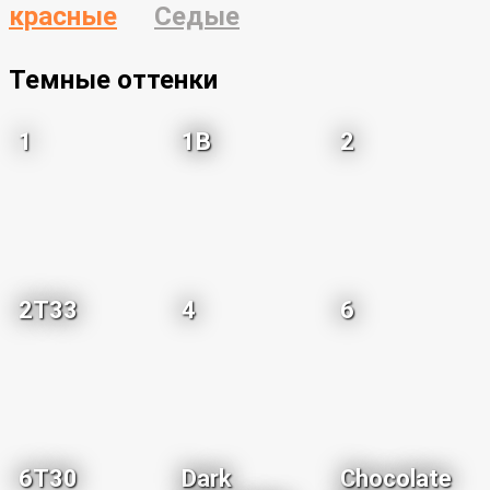
красные
Седые
Темные оттенки
1
1B
2
2T33
4
6
6T30
Dark
Chocolate