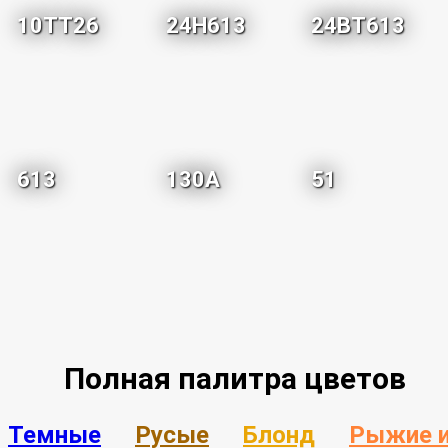
10TT26
24H613
24BT613
613
130A
51
Полная палитра цветов
Темные
Русые
Блонд
Рыжие 