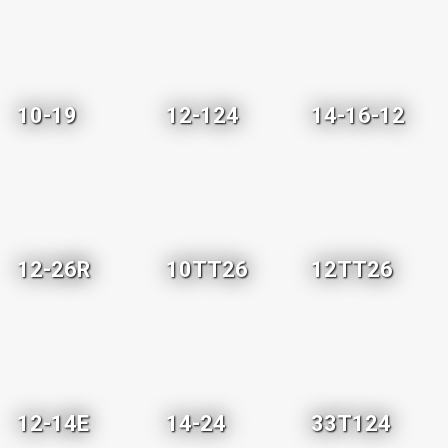
10-19
12-124
14-16-12
12-26R
10TT26
12TT26
12-14E
14-24
33T124