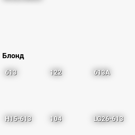
Блонд
613
122
613A
H15-613
104
LG26-613