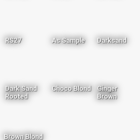
RS27
As Sample
Darksand
Dark Sand
Choco Blond
Ginger
Rooted
Brown
Brown Blond