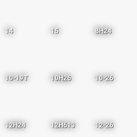
14
15
8H24
10-19T
10H26
10-26
12H24
12H613
12-26