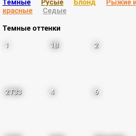
Темные
Русые
Блонд
Рыжие 
красные
Седые
Темные оттенки
1
1B
2
2T33
4
6