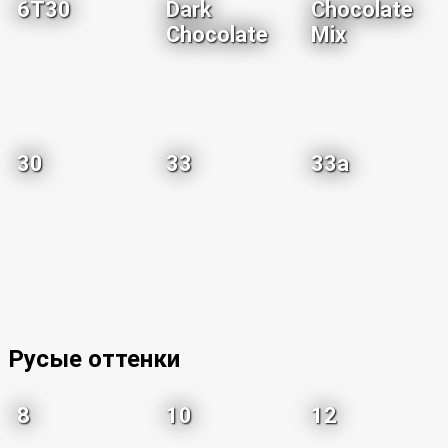
6T30
Dark
Chocolate
Chocolate
Mix
30
33
33a
Русые оттенки
8
10
12