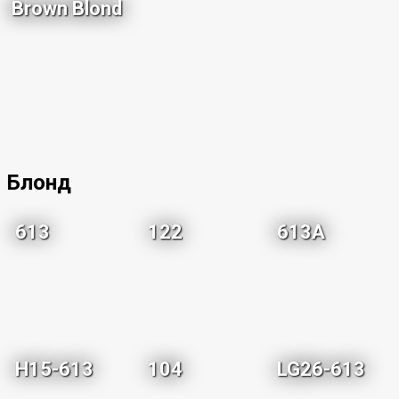
Brown Blond
Блонд
613
122
613A
H15-613
104
LG26-613