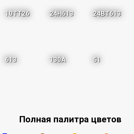
10TT26
24H613
24BT613
613
130A
51
Полная палитра цветов