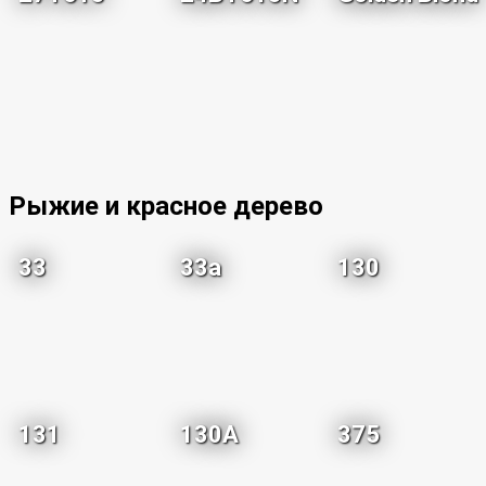
Рыжие и красное дерево
33
33a
130
131
130A
375