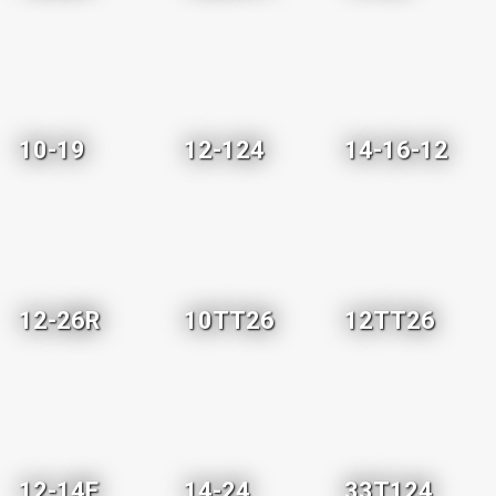
10-19
12-124
14-16-12
12-26R
10TT26
12TT26
12-14E
14-24
33T124