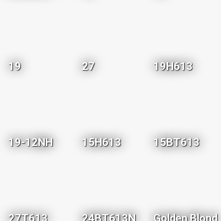
19
27
19H613
19-12NH
15H613
15BT613
27T613
24BT613N
Golden Blond