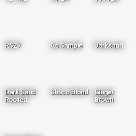
RS27
As Sample
Darksand
Dark Sand
Choco Blond
Ginger
Rooted
Brown