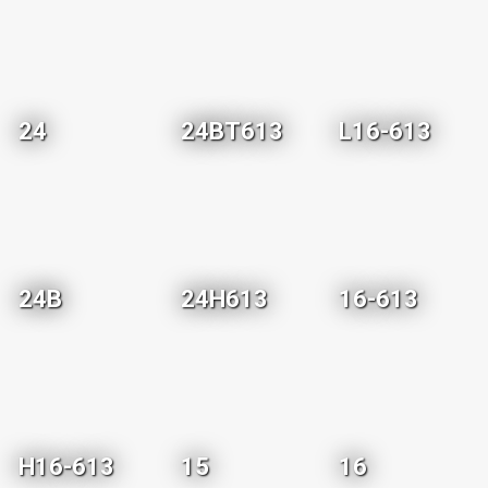
24
24BT613
L16-613
24B
24H613
16-613
H16-613
15
16