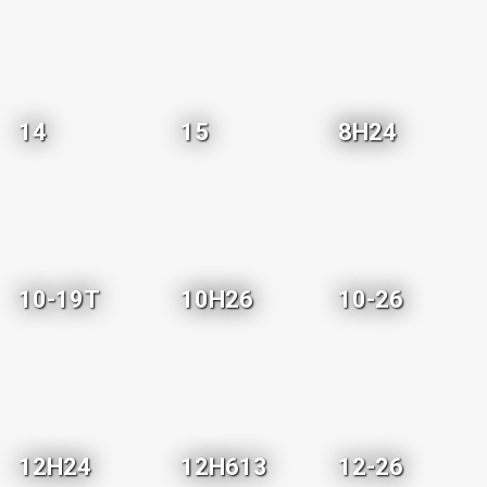
14
15
8H24
10-19T
10H26
10-26
12H24
12H613
12-26