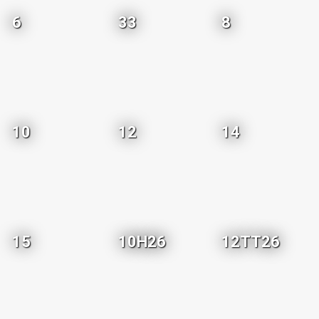
6
33
8
10
12
14
15
10H26
12TT26