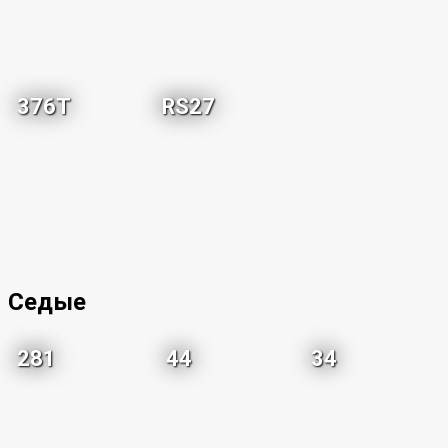
376T
RS27
Седые
281
44
34