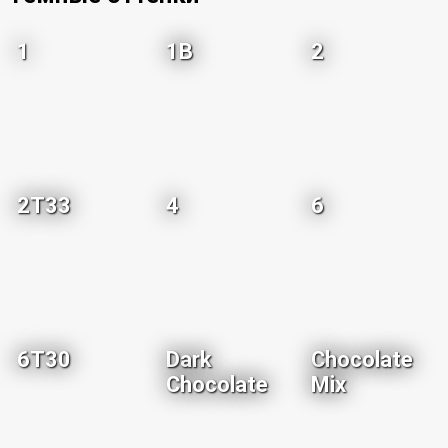
1
1B
2
2T33
4
6
6T30
Dark
Chocolate
Chocolate
Mix