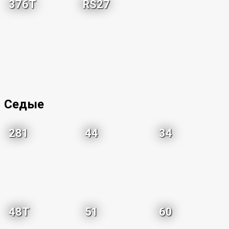
376T
RS27
Седые
281
44
34
48T
51
60