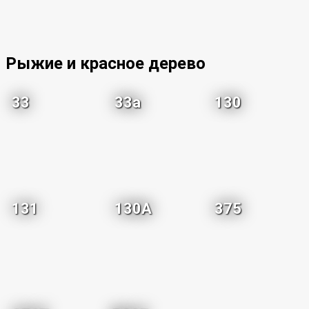
Рыжие и красное дерево
33
33a
130
131
130A
375