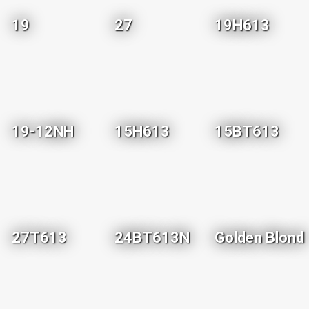
19
27
19H613
19-12NH
15H613
15BT613
27T613
24BT613N
Golden Blond