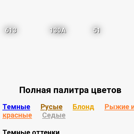
613
130A
51
Полная палитра цветов
Темные
Русые
Блонд
Рыжие 
красные
Седые
Темные оттенки