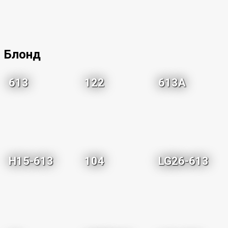
Блонд
613
122
613A
H15-613
104
LG26-613