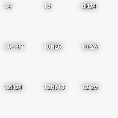
14
15
8H24
10-19T
10H26
10-26
12H24
12H613
12-26