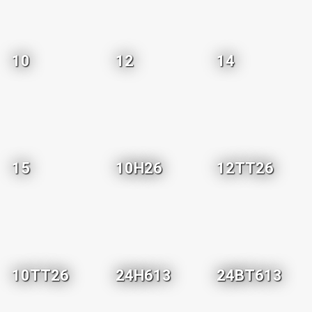
10
12
14
15
10H26
12TT26
10TT26
24H613
24BT613