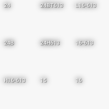
24
24BT613
L16-613
24B
24H613
16-613
H16-613
15
16