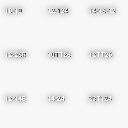
10-19
12-124
14-16-12
12-26R
10TT26
12TT26
12-14E
14-24
33T124