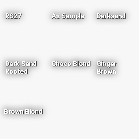
RS27
As Sample
Darksand
Dark Sand
Choco Blond
Ginger
Rooted
Brown
Brown Blond