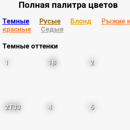
Полная палитра цветов
Темные
Русые
Блонд
Рыжие 
красные
Седые
Темные оттенки
1
1B
2
2T33
4
6