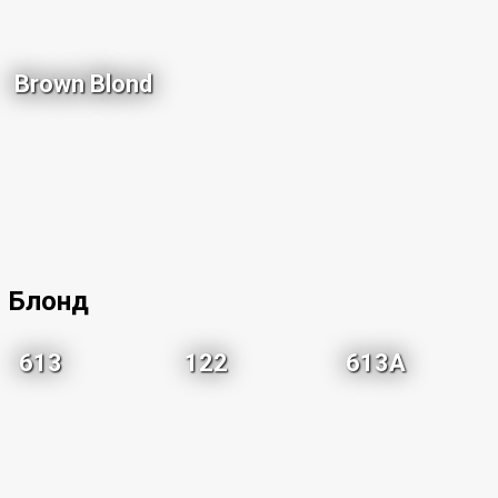
Brown Blond
Блонд
613
122
613A