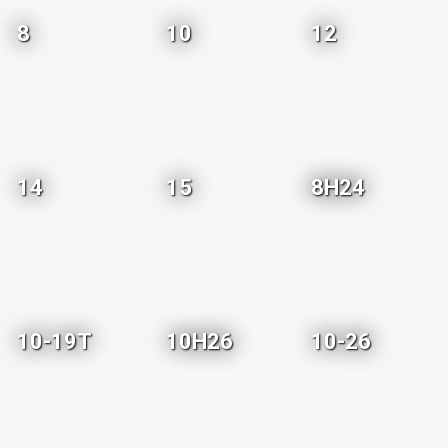
8
10
12
14
15
8H24
10-19T
10H26
10-26