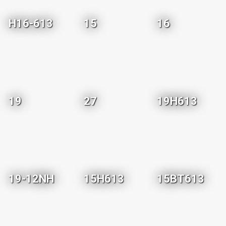
H16-613
15
16
19
27
19H613
19-12NH
15H613
15BT613