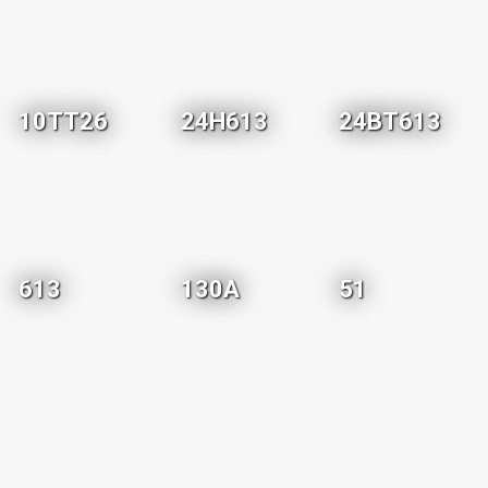
10TT26
24H613
24BT613
613
130A
51