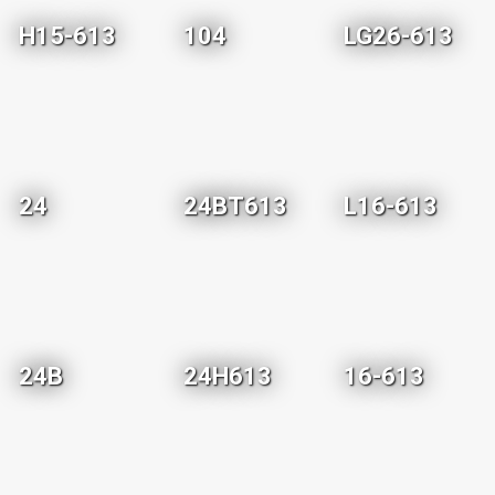
H15-613
104
LG26-613
24
24BT613
L16-613
24B
24H613
16-613