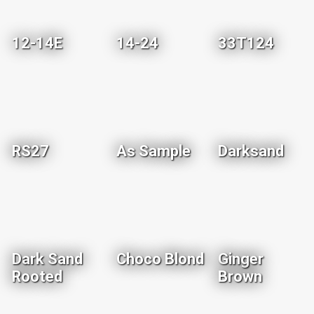
12-14E
14-24
33T124
RS27
As Sample
Darksand
Dark Sand
Choco Blond
Ginger
Rooted
Brown