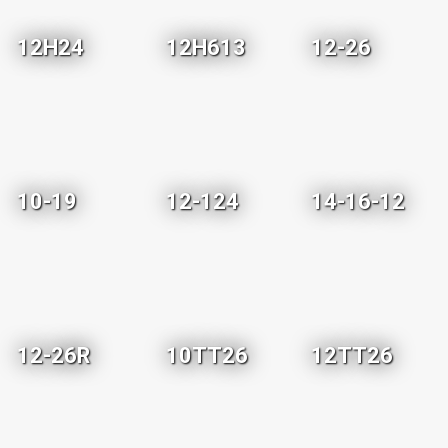
12H24
12H613
12-26
10-19
12-124
14-16-12
12-26R
10TT26
12TT26