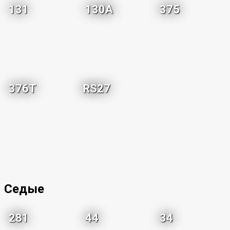
131
130A
375
376T
RS27
Седые
281
44
34