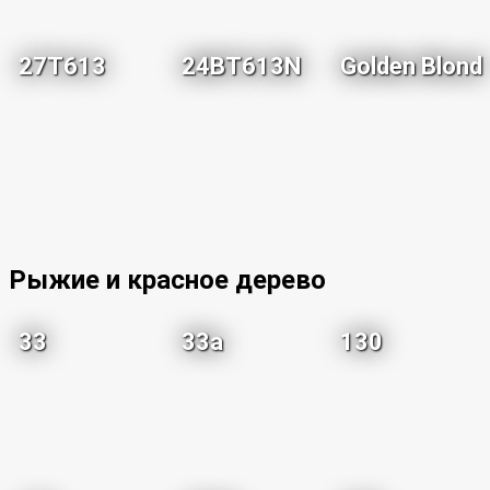
27T613
24BT613N
Golden Blond
Рыжие и красное дерево
33
33a
130