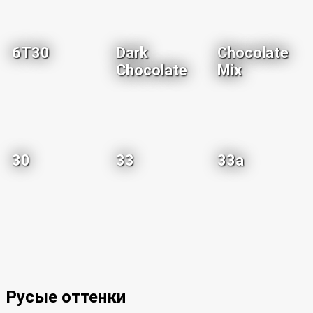
6T30
Dark
Chocolate
Chocolate
Mix
30
33
33a
Русые оттенки