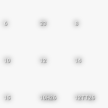
6
33
8
10
12
14
15
10H26
12TT26