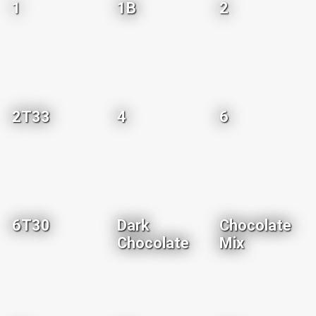
1
1B
2
2T33
4
6
6T30
Dark
Chocolate
Chocolate
Mix