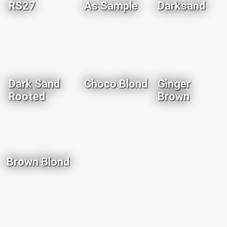
RS27
As Sample
Darksand
Dark Sand
Choco Blond
Ginger
Rooted
Brown
Brown Blond