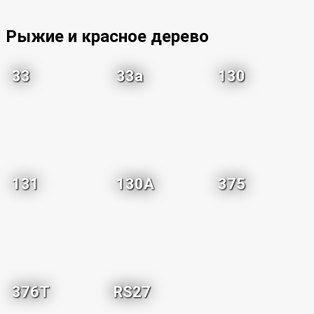
Рыжие и красное дерево
33
33a
130
131
130A
375
376T
RS27