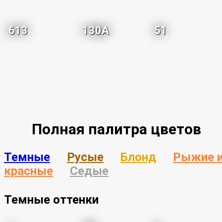
613
130A
51
Полная палитра цветов
Темные
Русые
Блонд
Рыжие 
красные
Седые
Темные оттенки