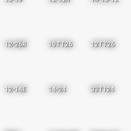
12-26R
10TT26
12TT26
12-14E
14-24
33T124