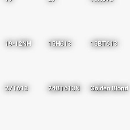
19-12NH
15H613
15BT613
27T613
24BT613N
Golden Blond