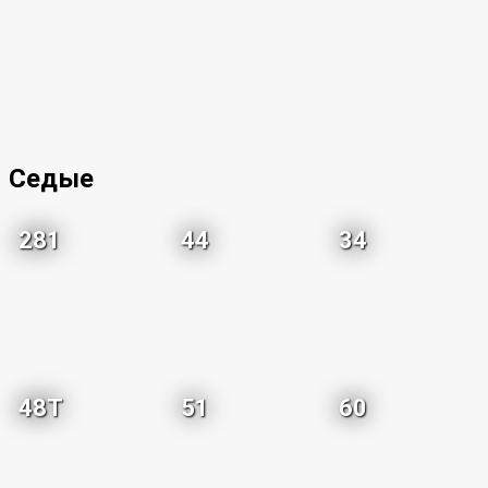
Седые
281
44
34
48T
51
60