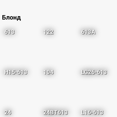
Блонд
613
122
613A
H15-613
104
LG26-613
24
24BT613
L16-613