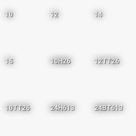
10
12
14
15
10H26
12TT26
10TT26
24H613
24BT613