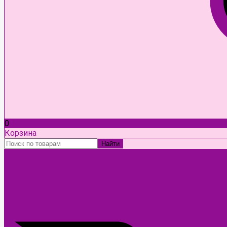
0
Корзина
Найти