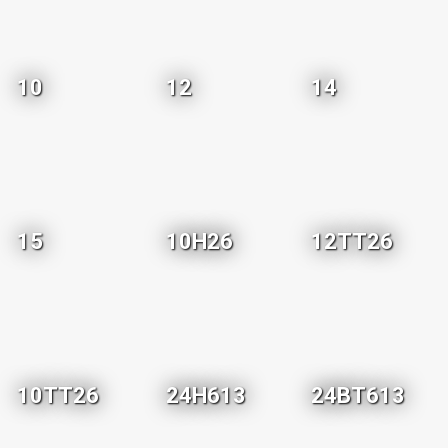
10
12
14
15
10H26
12TT26
10TT26
24H613
24BT613