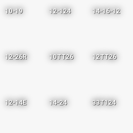
10-19
12-124
14-16-12
12-26R
10TT26
12TT26
12-14E
14-24
33T124