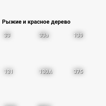
Рыжие и красное дерево
33
33a
130
131
130A
375