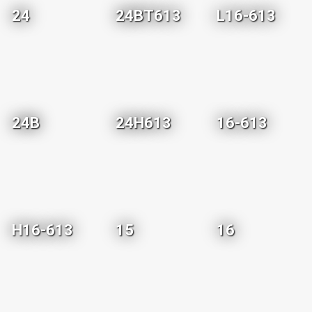
24
24BT613
L16-613
24B
24H613
16-613
H16-613
15
16