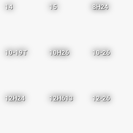
14
15
8H24
10-19T
10H26
10-26
12H24
12H613
12-26