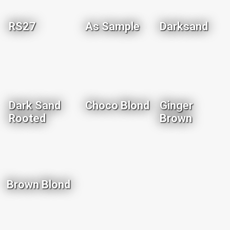
RS27
As Sample
Darksand
Dark Sand
Choco Blond
Ginger
Rooted
Brown
Brown Blond