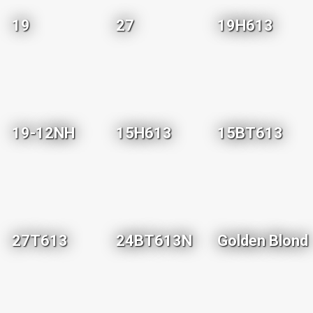
19
27
19H613
19-12NH
15H613
15BT613
27T613
24BT613N
Golden Blond