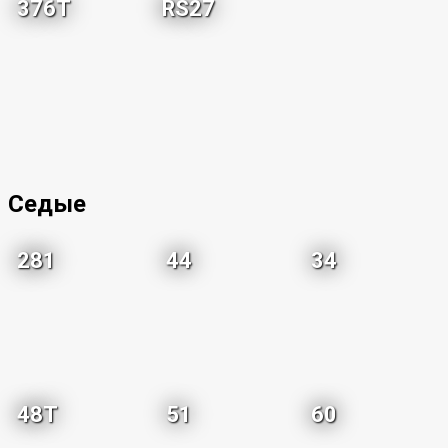
376T
RS27
Седые
281
44
34
48T
51
60