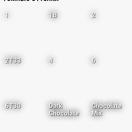
1
1B
2
2T33
4
6
6T30
Dark
Chocolate
Chocolate
Mix