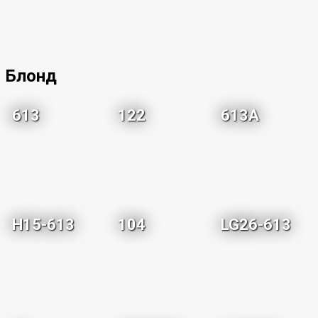
Блонд
613
122
613A
H15-613
104
LG26-613