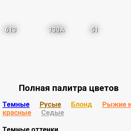
613
130A
51
Полная палитра цветов
Темные
Русые
Блонд
Рыжие 
красные
Седые
Темные оттенки