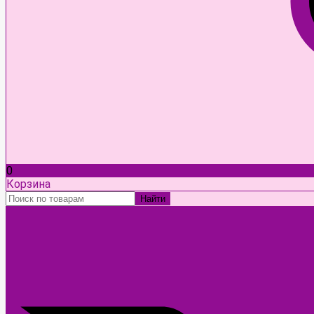
0
Корзина
Найти