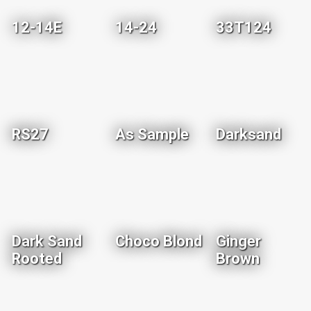
12-14E
14-24
33T124
RS27
As Sample
Darksand
Dark Sand
Choco Blond
Ginger
Rooted
Brown