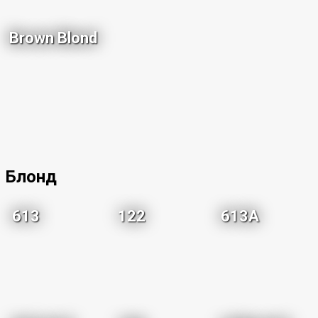
Brown Blond
Блонд
613
122
613A