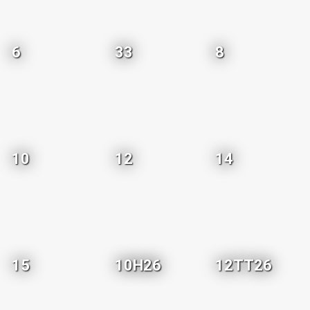
6
33
8
10
12
14
15
10H26
12TT26