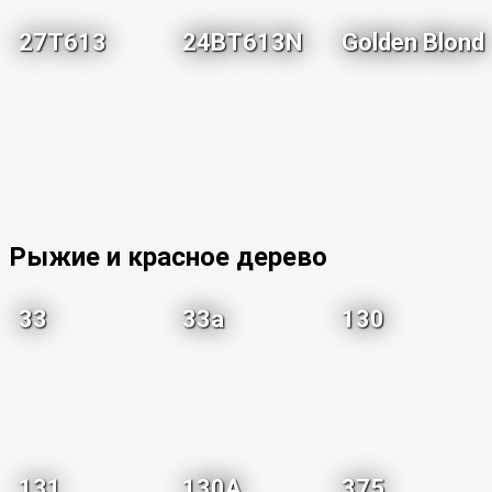
27T613
24BT613N
Golden Blond
Рыжие и красное дерево
33
33a
130
131
130A
375