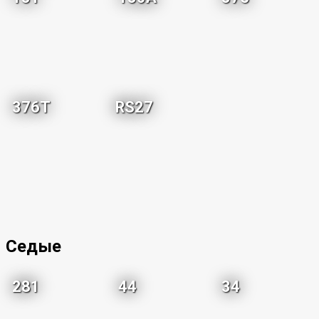
376T
RS27
Седые
281
44
34