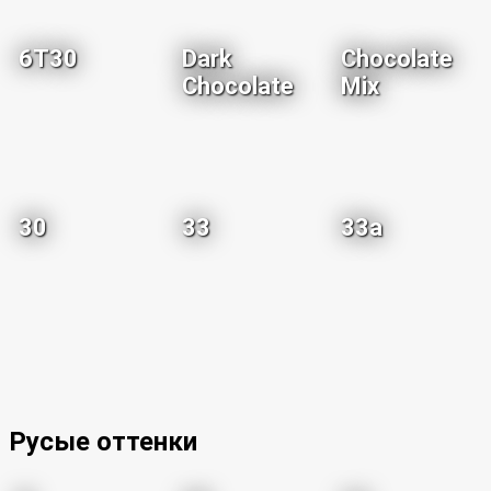
6T30
Dark
Chocolate
Chocolate
Mix
30
33
33a
Русые оттенки