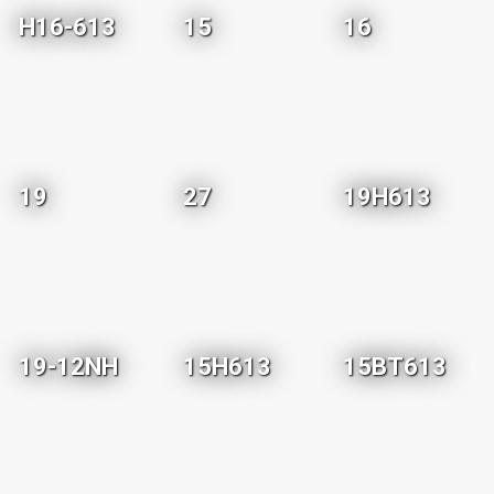
H16-613
15
16
19
27
19H613
19-12NH
15H613
15BT613