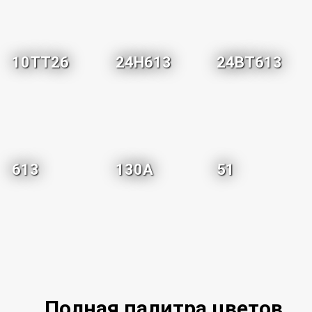
10TT26
24H613
24BT613
613
130A
51
Полная палитра цветов