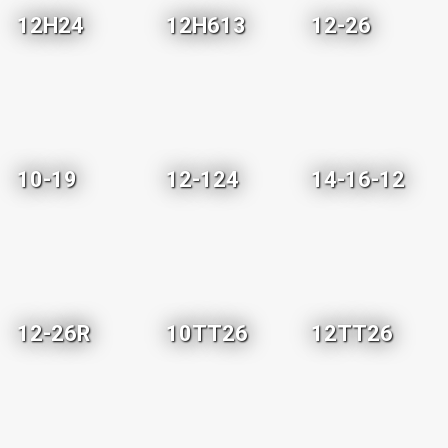
12H24
12H613
12-26
10-19
12-124
14-16-12
12-26R
10TT26
12TT26