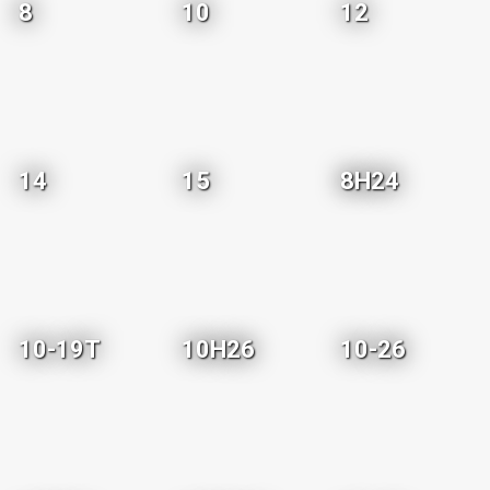
8
10
12
14
15
8H24
10-19T
10H26
10-26