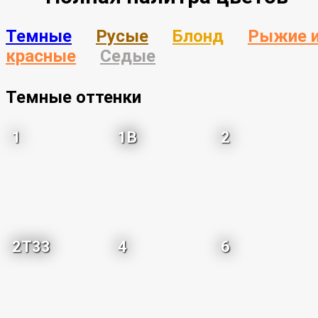
Темные
Русые
Блонд
Рыжие 
красные
Седые
Темные оттенки
1
1B
2
2T33
4
6