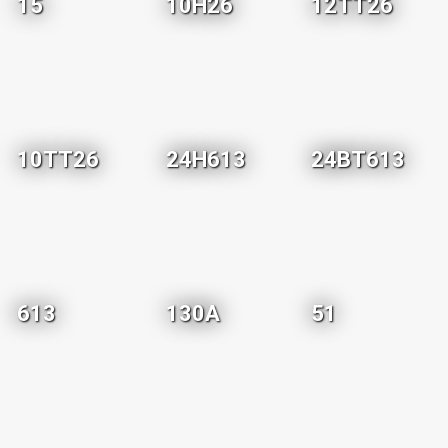
15
10H26
12TT26
10TT26
24H613
24BT613
613
130A
51