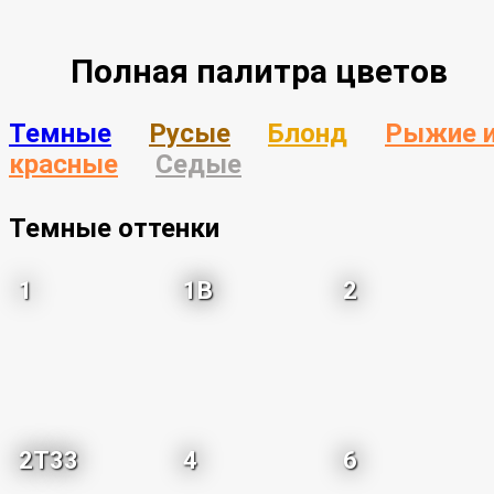
Полная палитра цветов
Темные
Русые
Блонд
Рыжие 
красные
Седые
Темные оттенки
1
1B
2
2T33
4
6