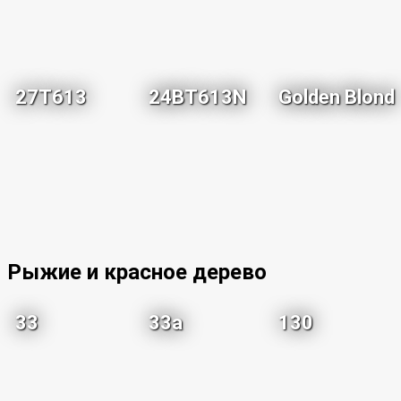
27T613
24BT613N
Golden Blond
Рыжие и красное дерево
33
33a
130