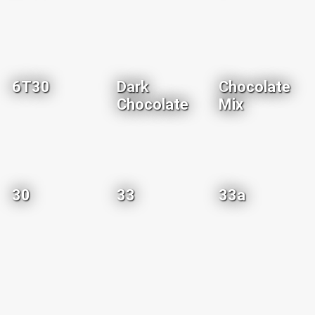
6T30
Dark
Chocolate
Chocolate
Mix
30
33
33a