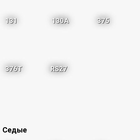
131
130A
375
376T
RS27
Седые