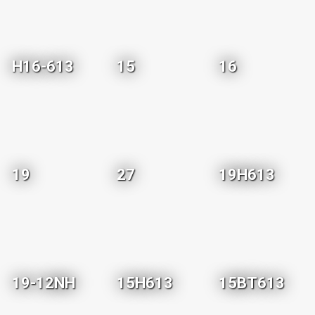
H16-613
15
16
19
27
19H613
19-12NH
15H613
15BT613