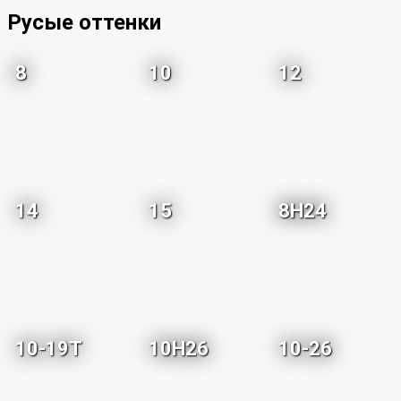
Русые оттенки
8
10
12
14
15
8H24
10-19T
10H26
10-26