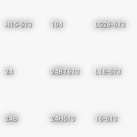
H15-613
104
LG26-613
24
24BT613
L16-613
24B
24H613
16-613