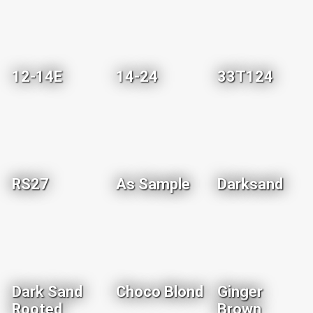
12-14E
14-24
33T124
RS27
As Sample
Darksand
Dark Sand
Choco Blond
Ginger
Rooted
Brown