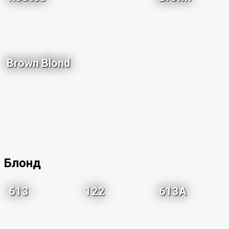
Brown Blond
Блонд
613
122
613A