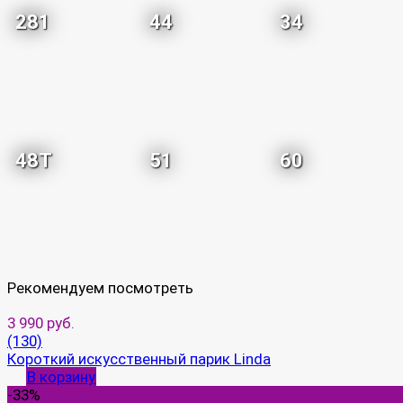
281
44
34
48T
51
60
Рекомендуем посмотреть
3 990 руб.
(130)
Короткий искусственный парик Linda
В корзину
-33%