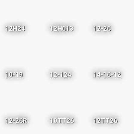
12H24
12H613
12-26
10-19
12-124
14-16-12
12-26R
10TT26
12TT26