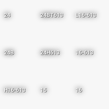
24
24BT613
L16-613
24B
24H613
16-613
H16-613
15
16