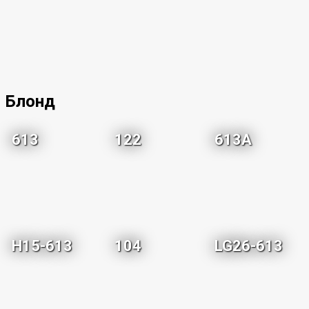
Блонд
613
122
613A
H15-613
104
LG26-613