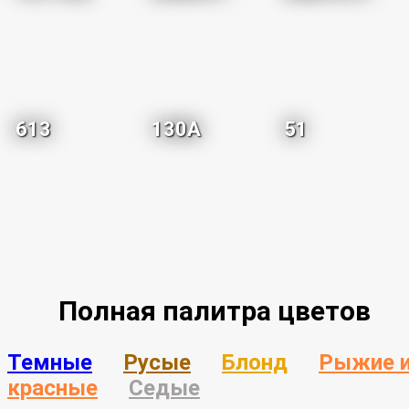
613
130A
51
Полная палитра цветов
Темные
Русые
Блонд
Рыжие 
красные
Седые