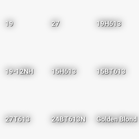
19
27
19H613
19-12NH
15H613
15BT613
27T613
24BT613N
Golden Blond