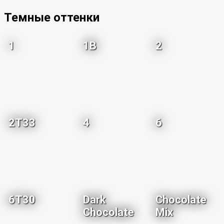
Темные оттенки
1
1B
2
2T33
4
6
6T30
Dark
Chocolate
Chocolate
Mix