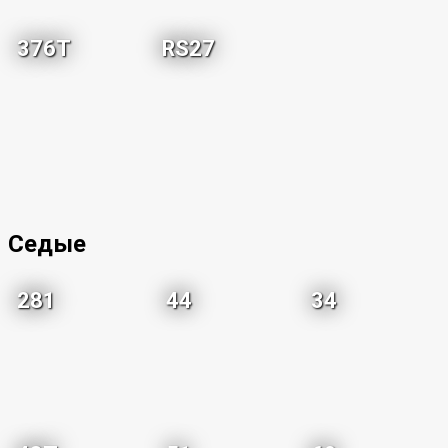
376T
RS27
Седые
281
44
34