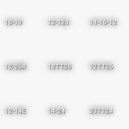
10-19
12-124
14-16-12
12-26R
10TT26
12TT26
12-14E
14-24
33T124