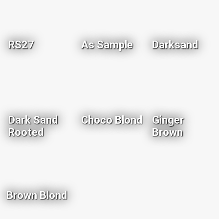
RS27
As Sample
Darksand
Dark Sand
Choco Blond
Ginger
Rooted
Brown
Brown Blond