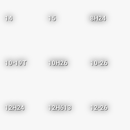
14
15
8H24
10-19T
10H26
10-26
12H24
12H613
12-26