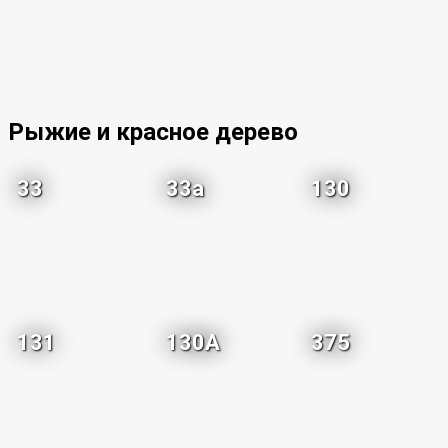
Рыжие и красное дерево
33
33a
130
131
130A
375