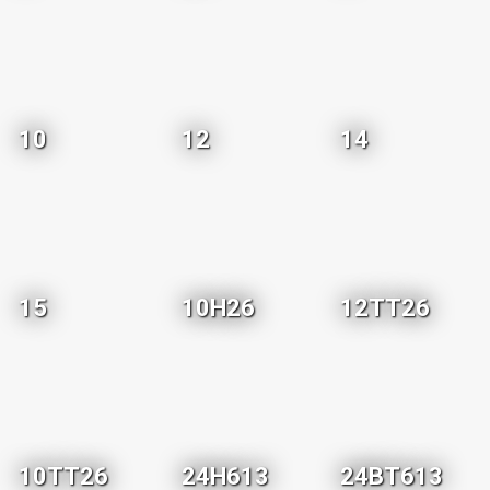
10
12
14
15
10H26
12TT26
10TT26
24H613
24BT613