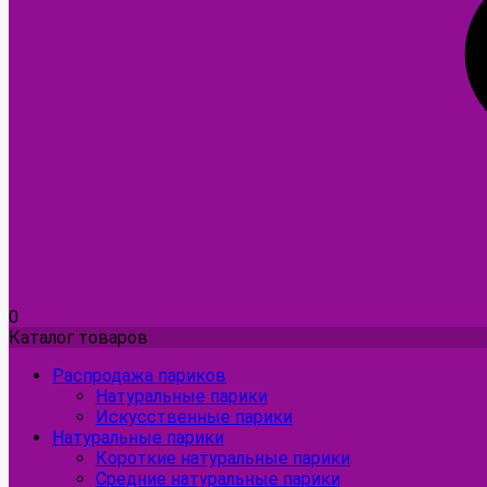
0
Каталог товаров
Распродажа париков
Натуральные парики
Искусственные парики
Натуральные парики
Короткие натуральные парики
Средние натуральные парики