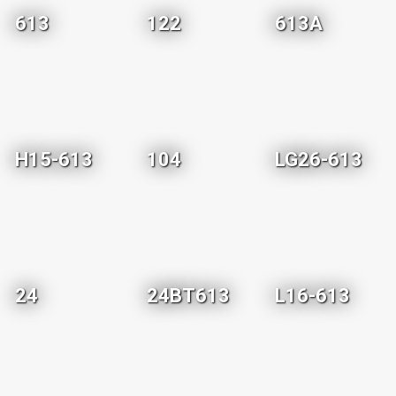
613
122
613A
H15-613
104
LG26-613
24
24BT613
L16-613