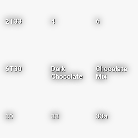
2T33
4
6
6T30
Dark
Chocolate
Chocolate
Mix
30
33
33a