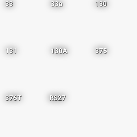
33
33a
130
131
130A
375
376T
RS27