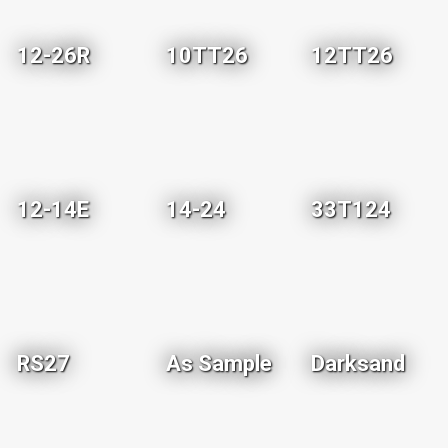
12-26R
10TT26
12TT26
12-14E
14-24
33T124
RS27
As Sample
Darksand