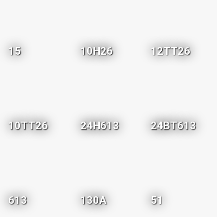
15
10H26
12TT26
10TT26
24H613
24BT613
613
130A
51