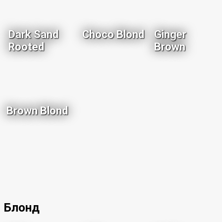
Dark Sand
Choco Blond
Ginger
Rooted
Brown
Brown Blond
Блонд