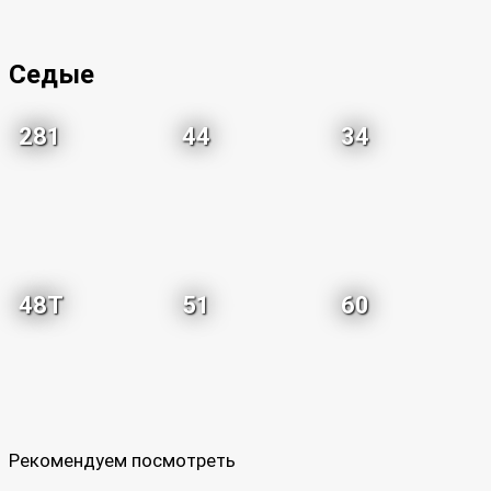
Седые
281
44
34
48T
51
60
Рекомендуем посмотреть