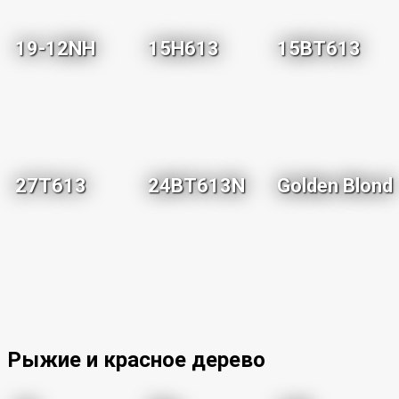
19-12NH
15H613
15BT613
27T613
24BT613N
Golden Blond
Рыжие и красное дерево