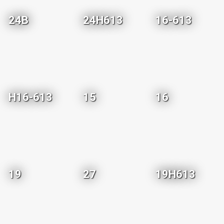
24B
24H613
16-613
H16-613
15
16
19
27
19H613