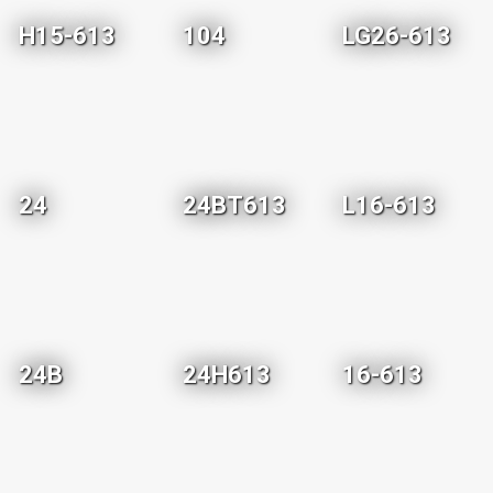
H15-613
104
LG26-613
24
24BT613
L16-613
24B
24H613
16-613