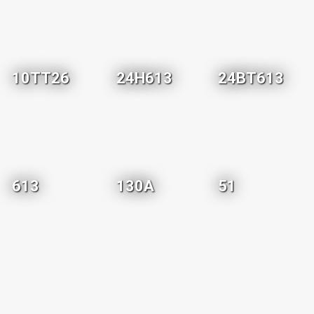
10TT26
24H613
24BT613
613
130A
51