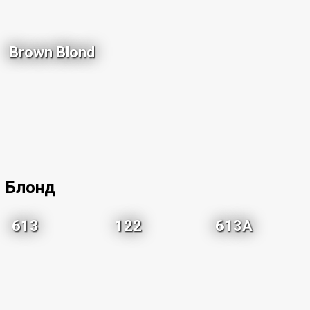
Brown Blond
Блонд
613
122
613A