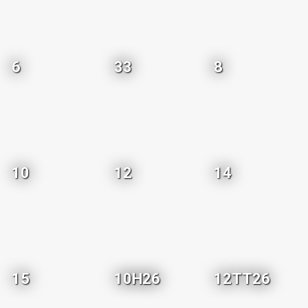
6
33
8
10
12
14
15
10H26
12TT26