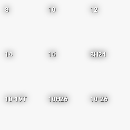
8
10
12
14
15
8H24
10-19T
10H26
10-26