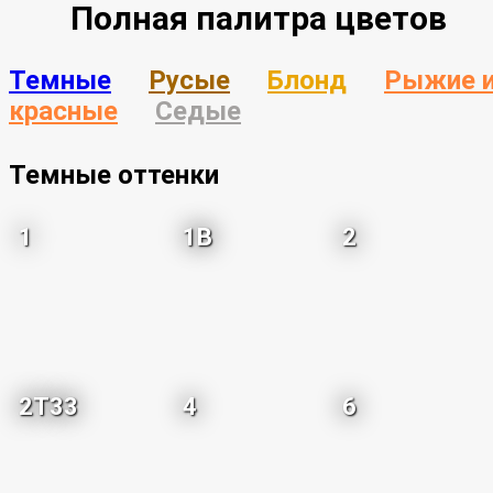
Полная палитра цветов
Темные
Русые
Блонд
Рыжие 
красные
Седые
Темные оттенки
1
1B
2
2T33
4
6