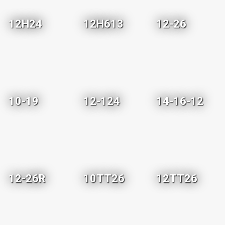
12H24
12H613
12-26
10-19
12-124
14-16-12
12-26R
10TT26
12TT26