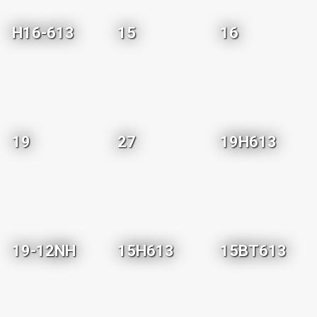
H16-613
15
16
19
27
19H613
19-12NH
15H613
15BT613