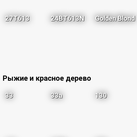
27T613
24BT613N
Golden Blond
Рыжие и красное дерево
33
33a
130