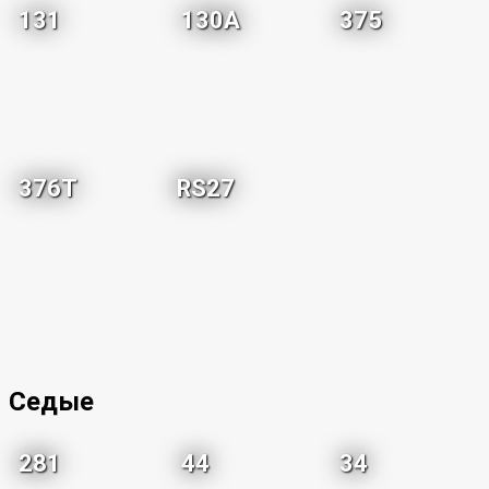
131
130A
375
376T
RS27
Седые
281
44
34