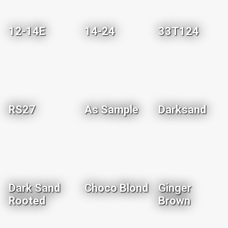
12-14E
14-24
33T124
RS27
As Sample
Darksand
Dark Sand
Choco Blond
Ginger
Rooted
Brown