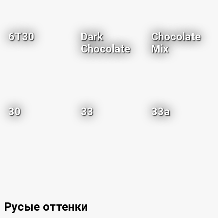
6T30
Dark
Chocolate
Chocolate
Mix
30
33
33a
Русые оттенки