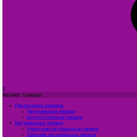
0
Каталог товаров
Распродажа париков
Натуральные парики
Искусственные парики
Натуральные парики
Короткие натуральные парики
Средние натуральные парики