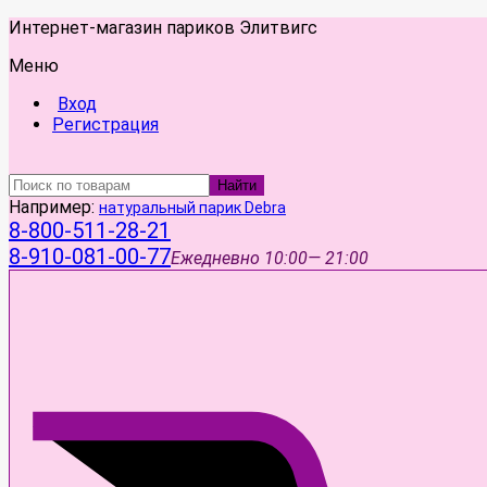
Интернет-магазин париков Элитвигс
Меню
Вход
Регистрация
Найти
Например:
натуральный парик Debra
8-800-511-28-21
8-910-081-00-77
Ежедневно
10:00— 21:00