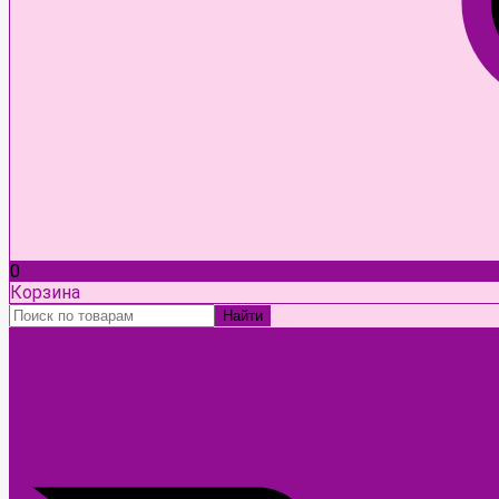
0
Корзина
Найти