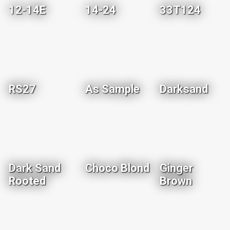
12-14E
14-24
33T124
RS27
As Sample
Darksand
Dark Sand
Choco Blond
Ginger
Rooted
Brown