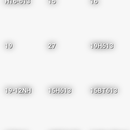
H16-613
15
16
19
27
19H613
19-12NH
15H613
15BT613