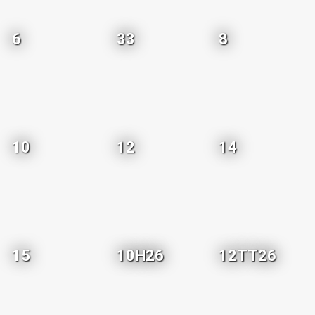
6
33
8
10
12
14
15
10H26
12TT26