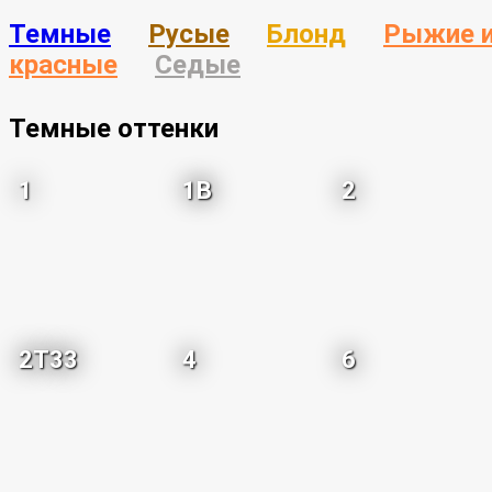
Темные
Русые
Блонд
Рыжие 
красные
Седые
Темные оттенки
1
1B
2
2T33
4
6