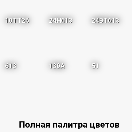
10TT26
24H613
24BT613
613
130A
51
Полная палитра цветов