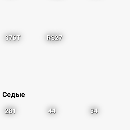
376T
RS27
Седые
281
44
34