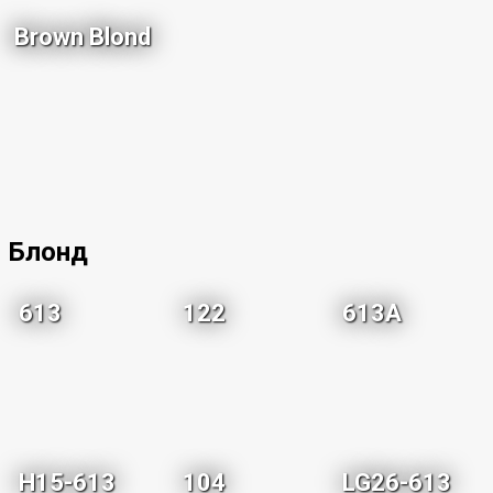
Brown Blond
Блонд
613
122
613A
H15-613
104
LG26-613