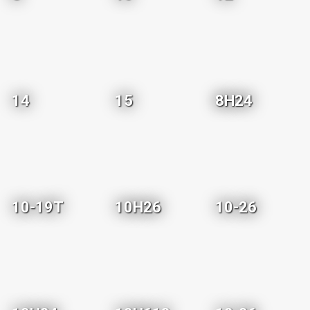
14
15
8H24
10-19T
10H26
10-26