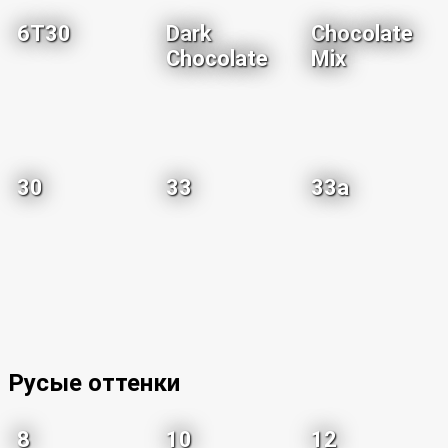
6T30
Dark
Chocolate
Chocolate
Mix
30
33
33a
Русые оттенки
8
10
12