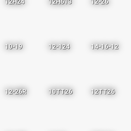
12H24
12H613
12-26
10-19
12-124
14-16-12
12-26R
10TT26
12TT26