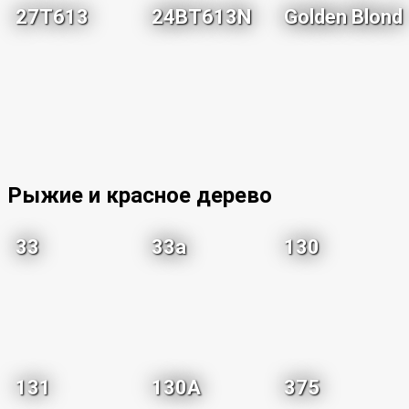
27T613
24BT613N
Golden Blond
Рыжие и красное дерево
33
33a
130
131
130A
375