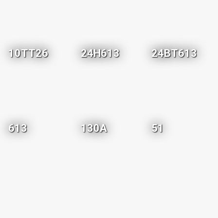
10TT26
24H613
24BT613
613
130A
51