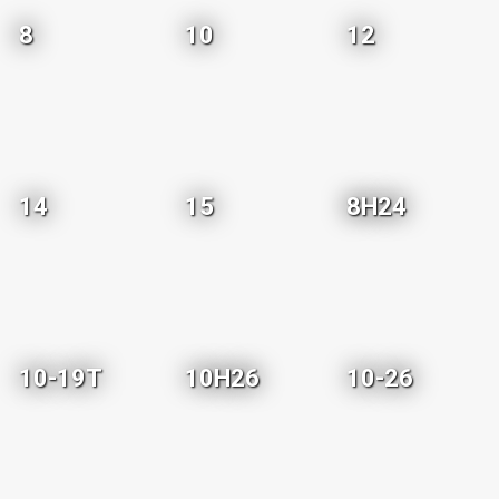
8
10
12
14
15
8H24
10-19T
10H26
10-26