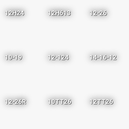
12H24
12H613
12-26
10-19
12-124
14-16-12
12-26R
10TT26
12TT26