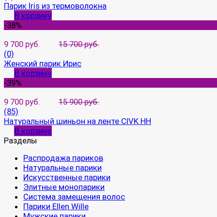
Парик Iris из термоволокна
В корзину
-38%
9 700 руб.
15 700 руб.
(0)
Женский парик Ирис
В корзину
-39%
9 700 руб.
15 900 руб.
(85)
Натуральный шиньон на ленте CIVK HH
В корзину
Разделы
Распродажа париков
Натуральные парики
Искусственные парики
Элитные монопарики
Система замещения волос
Парики Ellen Wille
Мужские парики