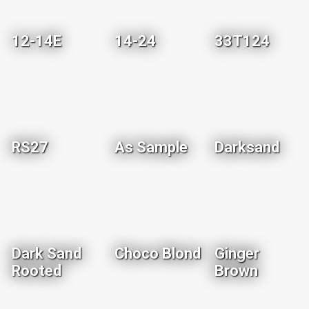
12-14E
14-24
33T124
RS27
As Sample
Darksand
Dark Sand
Choco Blond
Ginger
Rooted
Brown