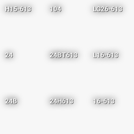
H15-613
104
LG26-613
24
24BT613
L16-613
24B
24H613
16-613