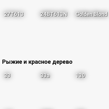
27T613
24BT613N
Golden Blond
Рыжие и красное дерево
33
33a
130