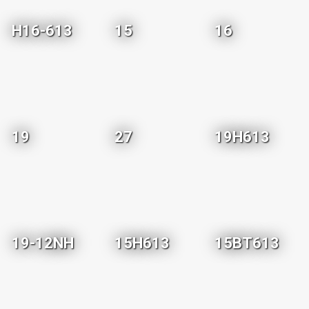
H16-613
15
16
19
27
19H613
19-12NH
15H613
15BT613