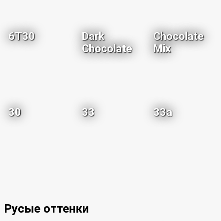
6T30
Dark
Chocolate
Chocolate
Mix
30
33
33a
Русые оттенки