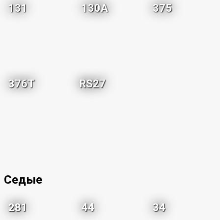
131
130A
375
376T
RS27
Седые
281
44
34