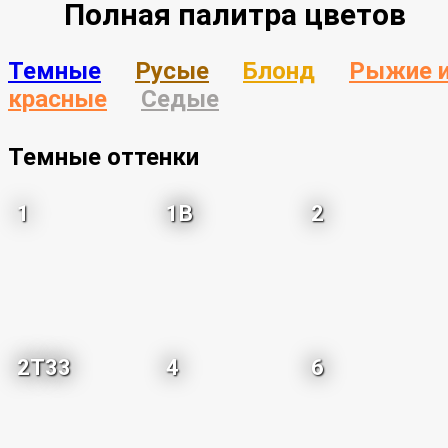
Полная палитра цветов
Темные
Русые
Блонд
Рыжие 
красные
Седые
Темные оттенки
1
1B
2
2T33
4
6