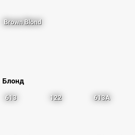
Brown Blond
Блонд
613
122
613A