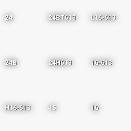
24
24BT613
L16-613
24B
24H613
16-613
H16-613
15
16