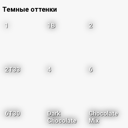
Темные оттенки
1
1B
2
2T33
4
6
6T30
Dark
Chocolate
Chocolate
Mix