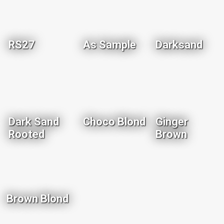
RS27
As Sample
Darksand
Dark Sand
Choco Blond
Ginger
Rooted
Brown
Brown Blond