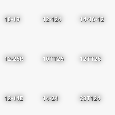
10-19
12-124
14-16-12
12-26R
10TT26
12TT26
12-14E
14-24
33T124