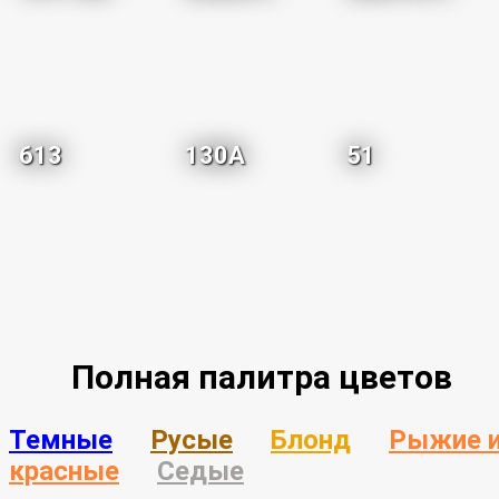
613
130A
51
Полная палитра цветов
Темные
Русые
Блонд
Рыжие 
красные
Седые