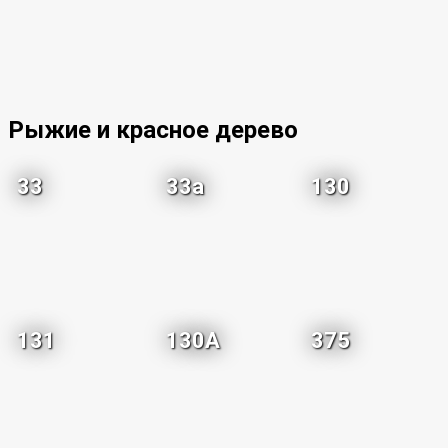
Рыжие и красное дерево
33
33a
130
131
130A
375