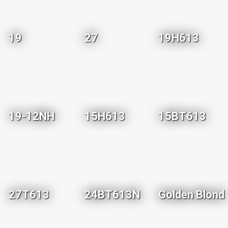
19
27
19H613
19-12NH
15H613
15BT613
27T613
24BT613N
Golden Blond