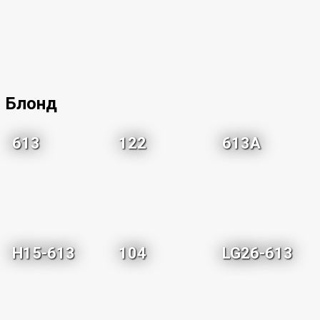
Блонд
613
122
613A
H15-613
104
LG26-613