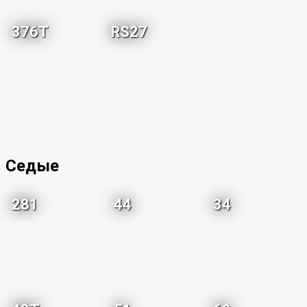
376T
RS27
Седые
281
44
34