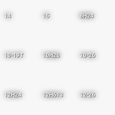
14
15
8H24
10-19T
10H26
10-26
12H24
12H613
12-26