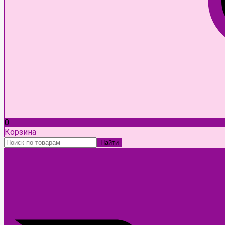
0
Корзина
Найти