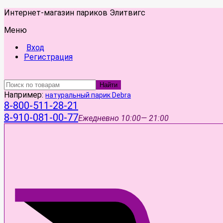
Интернет-магазин париков Элитвигс
Меню
Вход
Регистрация
Найти
Например:
натуральный парик Debra
8-800-511-28-21
8-910-081-00-77
Ежедневно
10:00— 21:00