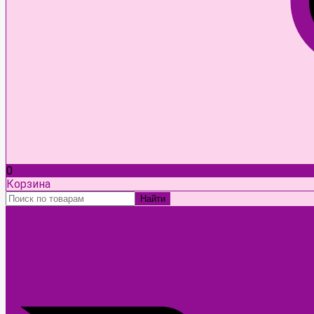
0
Корзина
Найти