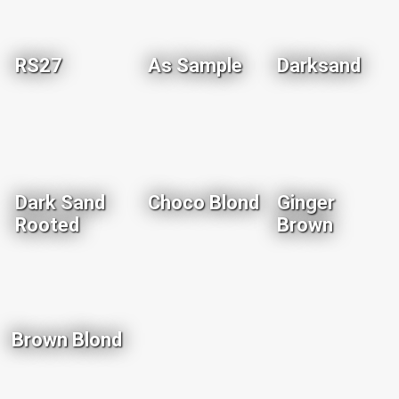
RS27
As Sample
Darksand
Dark Sand
Choco Blond
Ginger
Rooted
Brown
Brown Blond