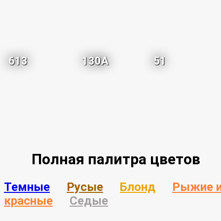
613
130A
51
Полная палитра цветов
Темные
Русые
Блонд
Рыжие 
красные
Седые