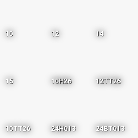
10
12
14
15
10H26
12TT26
10TT26
24H613
24BT613