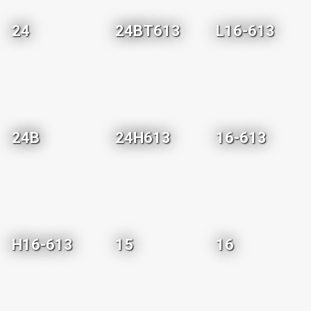
24
24BT613
L16-613
24B
24H613
16-613
H16-613
15
16