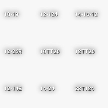
10-19
12-124
14-16-12
12-26R
10TT26
12TT26
12-14E
14-24
33T124