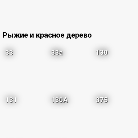
Рыжие и красное дерево
33
33a
130
131
130A
375