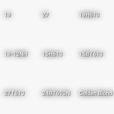
19
27
19H613
19-12NH
15H613
15BT613
27T613
24BT613N
Golden Blond