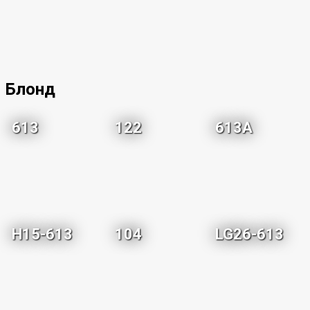
Блонд
613
122
613A
H15-613
104
LG26-613