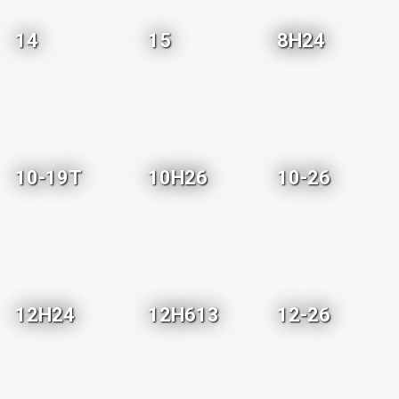
14
15
8H24
10-19T
10H26
10-26
12H24
12H613
12-26