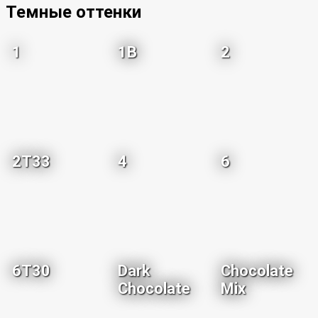
Темные оттенки
1
1B
2
2T33
4
6
6T30
Dark
Chocolate
Chocolate
Mix