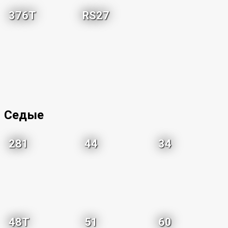
376T
RS27
Седые
281
44
34
48T
51
60