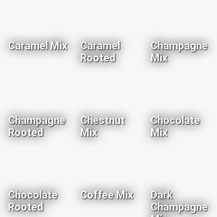
Caramel Mix
Caramel
Champagne
Rooted
Mix
Champagne
Chestnut
Chocolate
Rooted
Mix
Mix
Chocolate
Coffee Mix
Dark
Rooted
Champagne