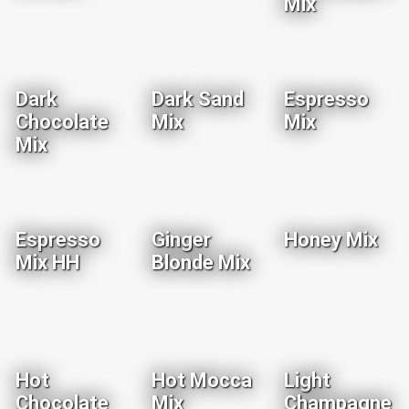
Mix
Dark
Dark Sand
Espresso
Chocolate
Mix
Mix
Mix
Espresso
Ginger
Honey Mix
Mix HH
Blonde Mix
Hot
Hot Mocca
Light
Chocolate
Mix
Champagne