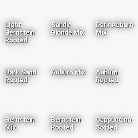
Light
Sandy
Dark Auburn
Bernstein
Blonde Mix
Mix
Rooted
Dark Sand
Auburn Mix
Auburn
Rooted
Rooted
Bernstein
Bernstein
Cappuccino
Mix
Rooted
Softed