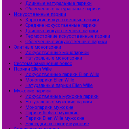
Длинные натуральные парики
Облегченные натуральные парики
Искусственные парики
Короткие искусственные парики
Средние искусственные парики
Длинные искусственные парики
Термостойкие искусственные парики
Облегченные искусственные парики
Элитные монопарики
Искусственные монопарики
Натуральные монопарики
Система замещения волос
Парики Ellen Wille
Искусственные парики Ellen Wille
Монопарики Ellen Wille
Натуральные парики Ellen Wille
Мужские парики
Искусственные мужские парики
Натуральные мужские парики
Монопарики мужские
Парики Richard мужские
Парики Ellen Wille мужские
Накладки на голову мужские