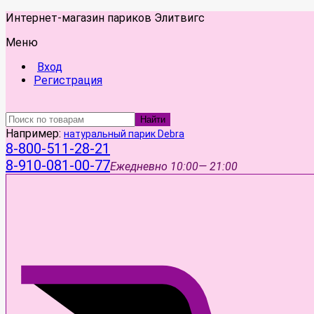
Интернет-магазин париков Элитвигс
Меню
Вход
Регистрация
Найти
Например:
натуральный парик Debra
8-800-511-28-21
8-910-081-00-77
Ежедневно
10:00— 21:00