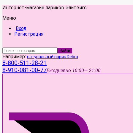
Интернет-магазин париков Элитвигс
Меню
Вход
Регистрация
Найти
Например:
натуральный парик Debra
8-800-511-28-21
8-910-081-00-77
Ежедневно
10:00— 21:00