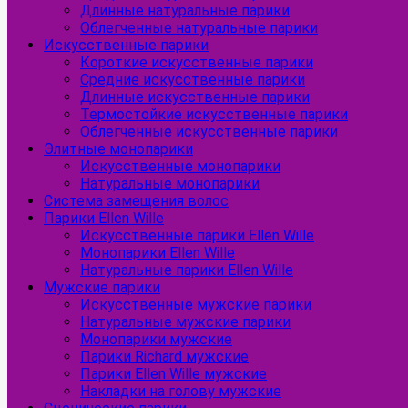
Длинные натуральные парики
Облегченные натуральные парики
Искусственные парики
Короткие искусственные парики
Средние искусственные парики
Длинные искусственные парики
Термостойкие искусственные парики
Облегченные искусственные парики
Элитные монопарики
Искусственные монопарики
Натуральные монопарики
Система замещения волос
Парики Ellen Wille
Искусственные парики Ellen Wille
Монопарики Ellen Wille
Натуральные парики Ellen Wille
Мужские парики
Искусственные мужские парики
Натуральные мужские парики
Монопарики мужские
Парики Richard мужские
Парики Ellen Wille мужские
Накладки на голову мужские