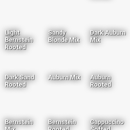
Light
Sandy
Dark Auburn
Bernstein
Blonde Mix
Mix
Rooted
Dark Sand
Auburn Mix
Auburn
Rooted
Rooted
Bernstein
Bernstein
Cappuccino
Mix
Rooted
Softed