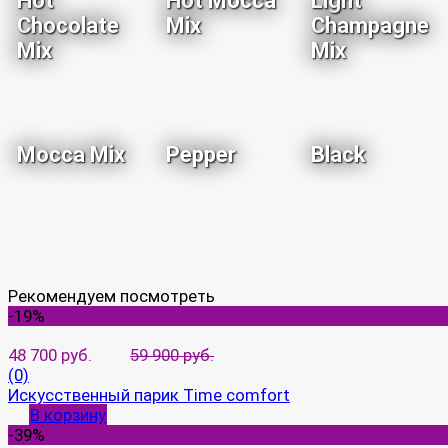
Hot
Hot Mocca
Light
Chocolate
Mix
Champagne
Mix
Mix
Mocca Mix
Pepper
Black
Рекомендуем посмотреть
-19%
48 700 руб.
59 900 руб.
(0)
Искусственный парик Time comfort
В корзину
-39%