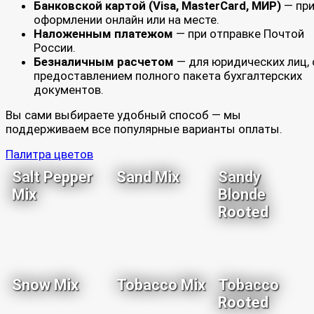
Банковской картой (Visa, MasterCard, МИР)
— пр
оформлении онлайн или на месте.
Наложенным платежом
— при отправке Почтой
России.
Безналичным расчетом
— для юридических лиц, 
предоставлением полного пакета бухгалтерских
документов.
Вы сами выбираете удобный способ — мы
поддерживаем все популярные варианты оплаты.
Палитра цветов
Salt Pepper
Sand Mix
Sandy
Mix
Blonde
Rooted
Snow Mix
Tobacco Mix
Tobacco
Rooted