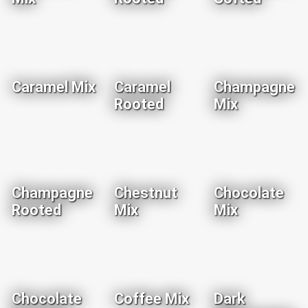
Caramel Mix
Caramel
Champagne
Rooted
Mix
Champagne
Chestnut
Chocolate
Rooted
Mix
Mix
Chocolate
Coffee Mix
Dark