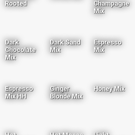
Rooted
Champagne
Mix
Dark
Dark Sand
Espresso
Chocolate
Mix
Mix
Mix
Espresso
Ginger
Honey Mix
Mix HH
Blonde Mix