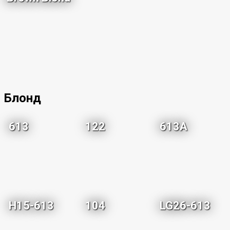
Блонд
613
122
613A
H15-613
104
LG26-613