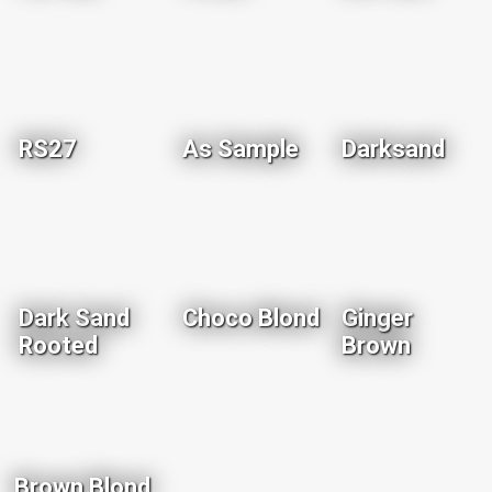
RS27
As Sample
Darksand
Dark Sand
Choco Blond
Ginger
Rooted
Brown
Brown Blond