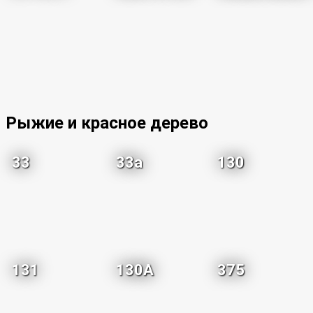
Рыжие и красное дерево
33
33a
130
131
130A
375