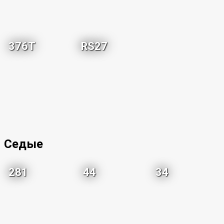
376T
RS27
Седые
281
44
34