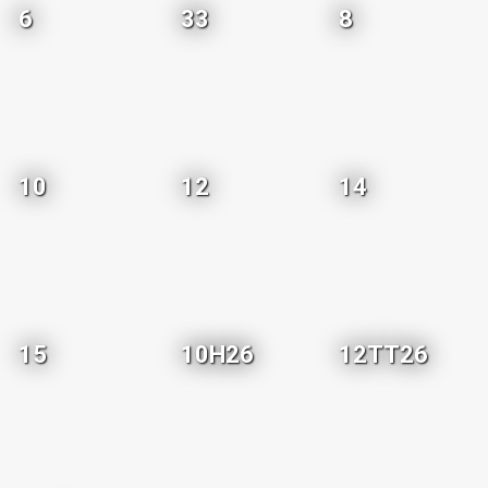
6
33
8
10
12
14
15
10H26
12TT26