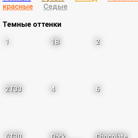
красные
Седые
Темные оттенки
1
1B
2
2T33
4
6
6T30
Dark
Chocolate