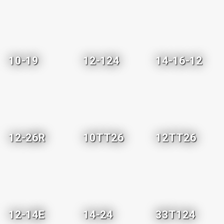
10-19
12-124
14-16-12
12-26R
10TT26
12TT26
12-14E
14-24
33T124