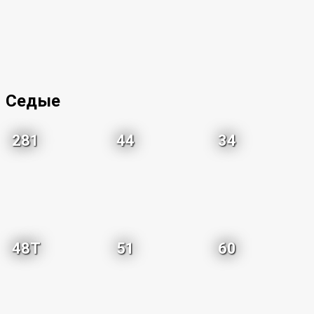
Седые
281
44
34
48T
51
60