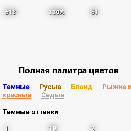
613
130A
51
Полная палитра цветов
Темные
Русые
Блонд
Рыжие 
красные
Седые
Темные оттенки
1
1B
2