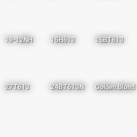
19-12NH
15H613
15BT613
27T613
24BT613N
Golden Blond