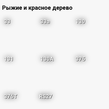
Рыжие и красное дерево
33
33a
130
131
130A
375
376T
RS27