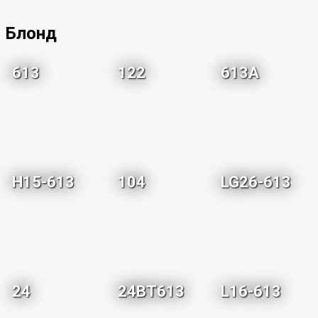
Блонд
613
122
613A
H15-613
104
LG26-613
24
24BT613
L16-613