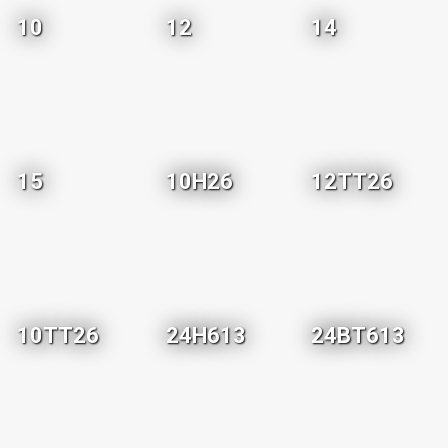
10
12
14
15
10H26
12TT26
10TT26
24H613
24BT613