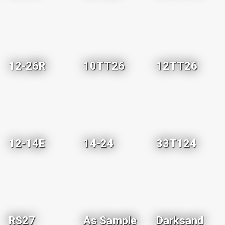
12-26R
10TT26
12TT26
12-14E
14-24
33T124
RS27
As Sample
Darksand