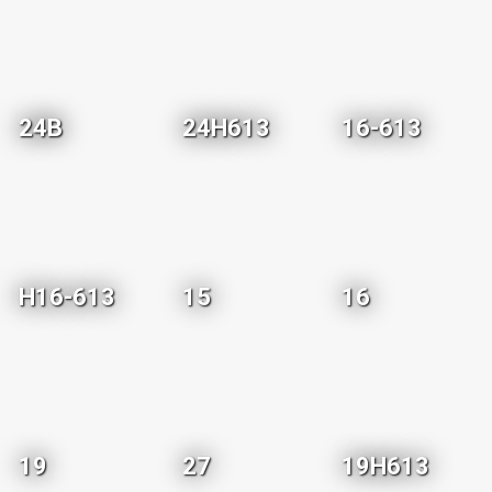
24B
24H613
16-613
H16-613
15
16
19
27
19H613