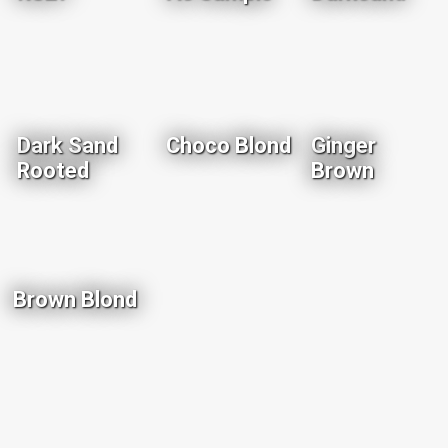
Dark Sand
Choco Blond
Ginger
Rooted
Brown
Brown Blond