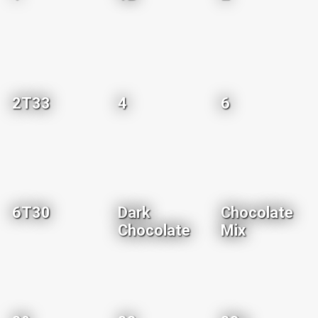
2T33
4
6
6T30
Dark
Chocolate
Chocolate
Mix