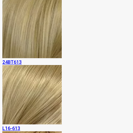
24BT613
L16-613