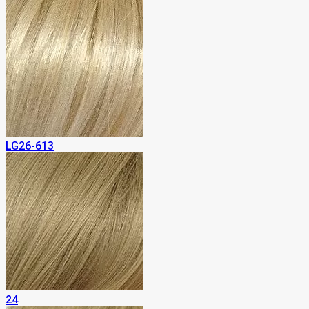
LG26-613
24