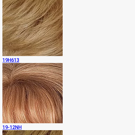
19H613
19-12NH