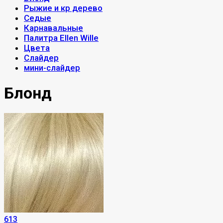
Рыжие и кр дерево
Седые
Карнавальные
Палитра Ellen Wille
Цвета
Слайдер
мини-слайдер
Блонд
613