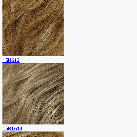
15H613
15BT613