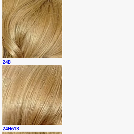
24B
24H613