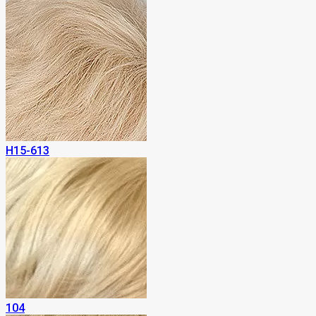
H15-613
104