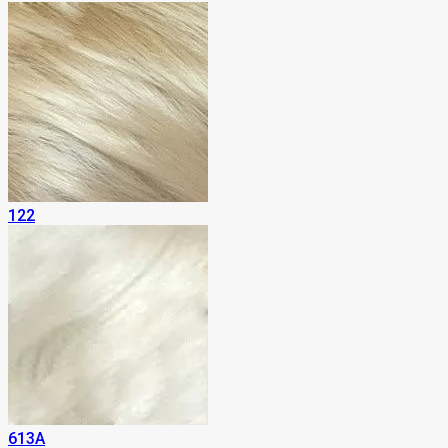
122
613A