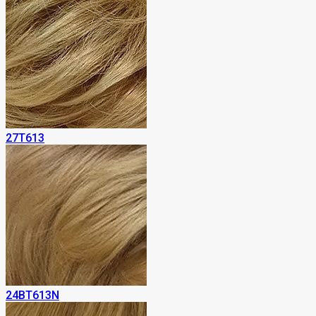
27T613
24BT613N