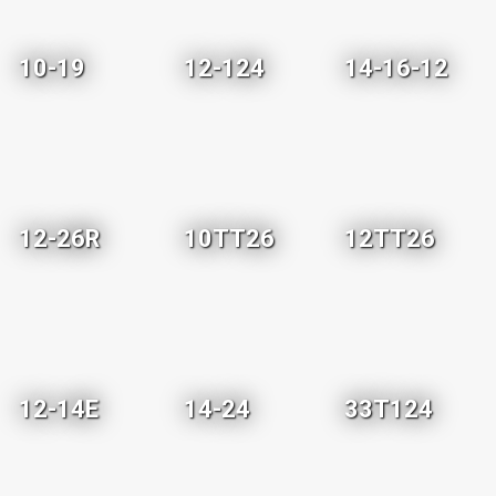
10-19
12-124
14-16-12
12-26R
10TT26
12TT26
12-14E
14-24
33T124