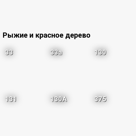
Рыжие и красное дерево
33
33a
130
131
130A
375