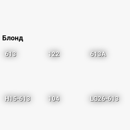
Блонд
613
122
613A
H15-613
104
LG26-613