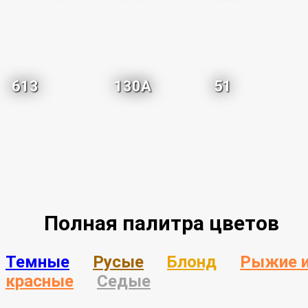
613
130A
51
Полная палитра цветов
Темные
Русые
Блонд
Рыжие 
красные
Седые