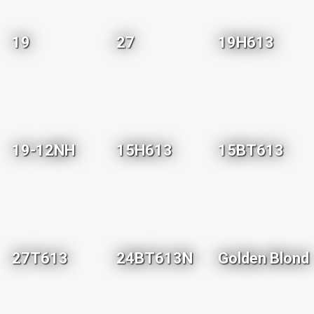
19
27
19H613
19-12NH
15H613
15BT613
27T613
24BT613N
Golden Blond