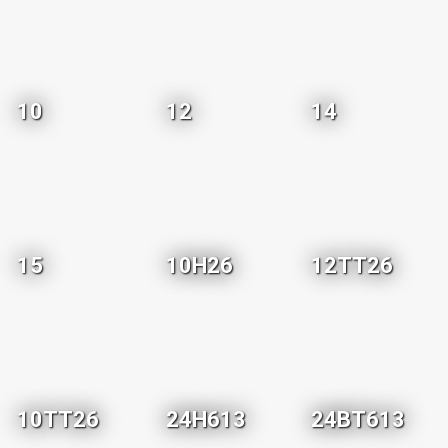
10
12
14
15
10H26
12TT26
10TT26
24H613
24BT613