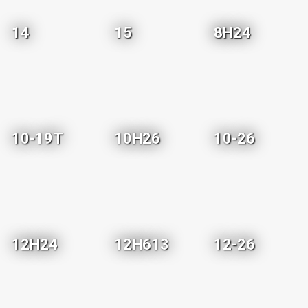
14
15
8H24
10-19T
10H26
10-26
12H24
12H613
12-26