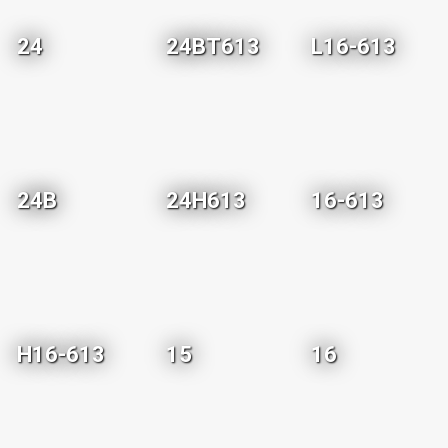
24
24BT613
L16-613
24B
24H613
16-613
H16-613
15
16