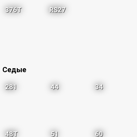
376T
RS27
Седые
281
44
34
48T
51
60