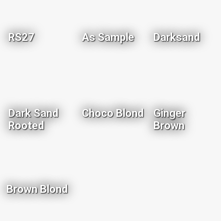
RS27
As Sample
Darksand
Dark Sand
Choco Blond
Ginger
Rooted
Brown
Brown Blond