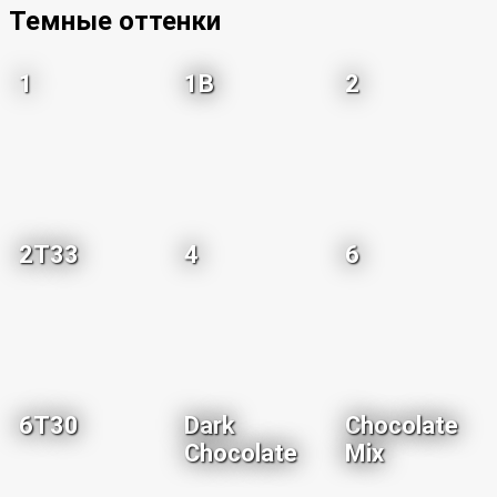
Темные оттенки
1
1B
2
2T33
4
6
6T30
Dark
Chocolate
Chocolate
Mix