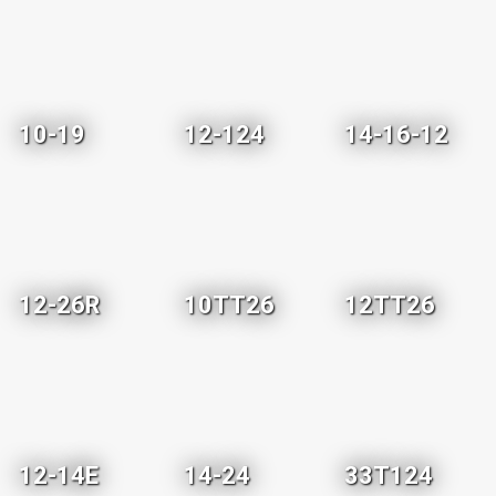
10-19
12-124
14-16-12
12-26R
10TT26
12TT26
12-14E
14-24
33T124