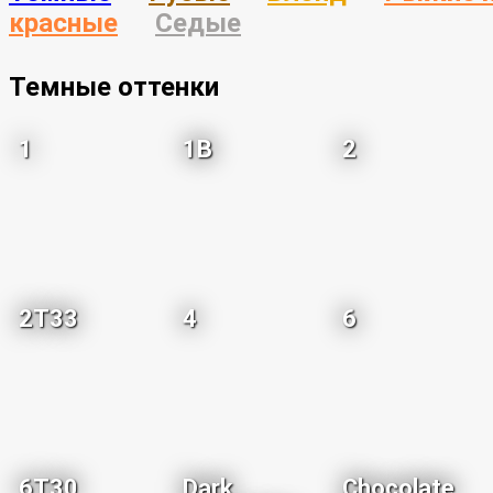
красные
Седые
Темные оттенки
1
1B
2
2T33
4
6
6T30
Dark
Chocolate