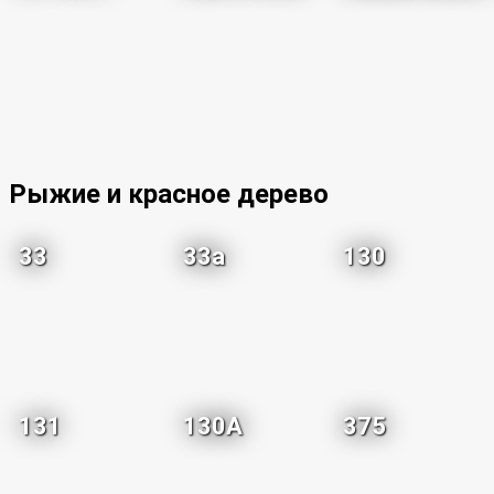
Рыжие и красное дерево
33
33a
130
131
130A
375