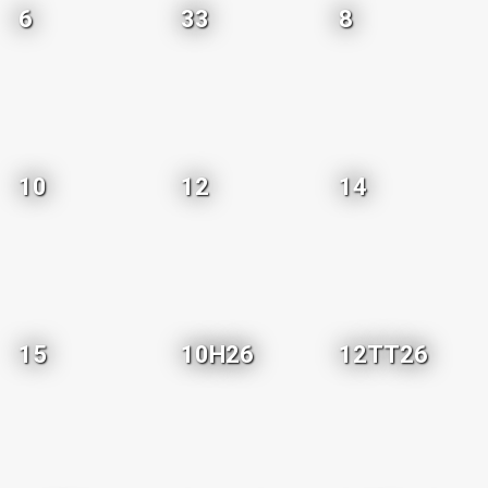
6
33
8
10
12
14
15
10H26
12TT26