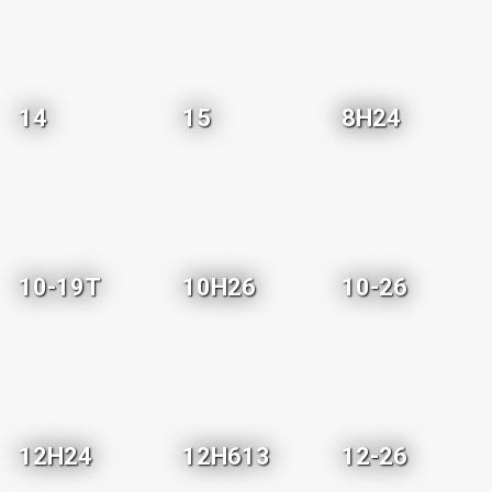
14
15
8H24
10-19T
10H26
10-26
12H24
12H613
12-26