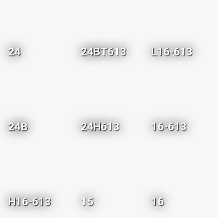
24
24BT613
L16-613
24B
24H613
16-613
H16-613
15
16