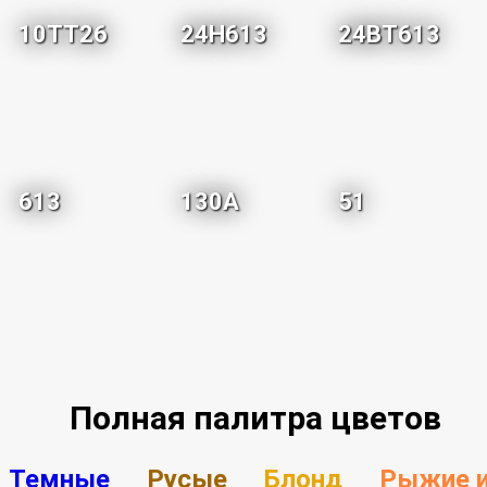
10TT26
24H613
24BT613
613
130A
51
Полная палитра цветов
Темные
Русые
Блонд
Рыжие 