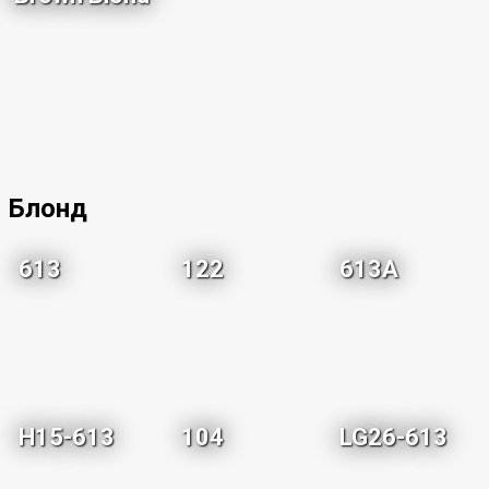
Блонд
613
122
613A
H15-613
104
LG26-613