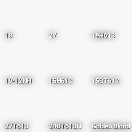
19
27
19H613
19-12NH
15H613
15BT613
27T613
24BT613N
Golden Blond