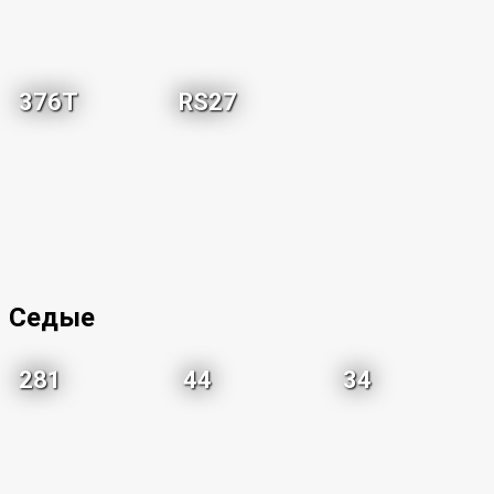
376T
RS27
Седые
281
44
34