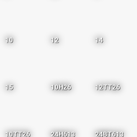
10
12
14
15
10H26
12TT26
10TT26
24H613
24BT613