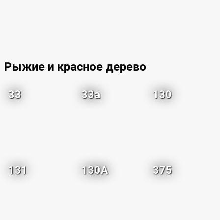
Рыжие и красное дерево
33
33a
130
131
130A
375