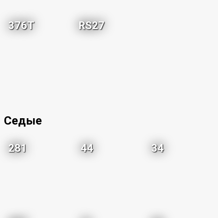
376T
RS27
Седые
281
44
34