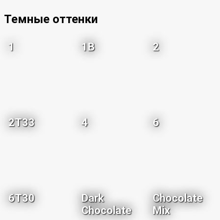
Темные оттенки
1
1B
2
2T33
4
6
6T30
Dark
Chocolate
Chocolate
Mix