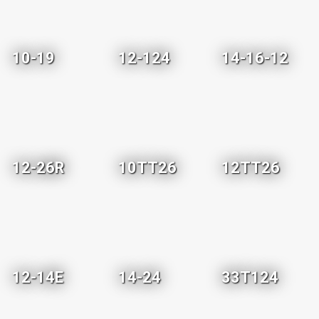
10-19
12-124
14-16-12
12-26R
10TT26
12TT26
12-14E
14-24
33T124