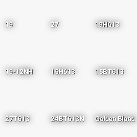
19
27
19H613
19-12NH
15H613
15BT613
27T613
24BT613N
Golden Blond