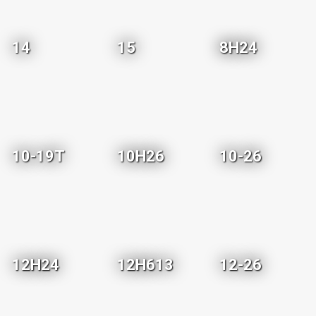
14
15
8H24
10-19T
10H26
10-26
12H24
12H613
12-26