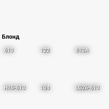
Блонд
613
122
613A
H15-613
104
LG26-613