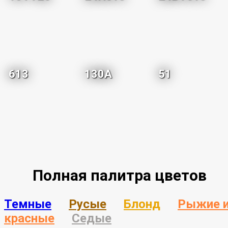
613
130A
51
Полная палитра цветов
Темные
Русые
Блонд
Рыжие 
красные
Седые