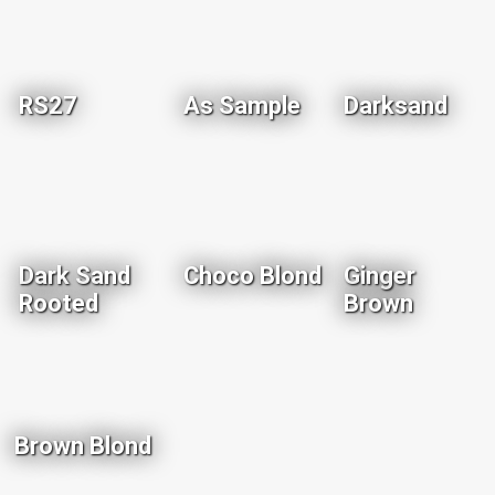
RS27
As Sample
Darksand
Dark Sand
Choco Blond
Ginger
Rooted
Brown
Brown Blond