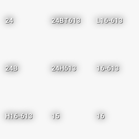
24
24BT613
L16-613
24B
24H613
16-613
H16-613
15
16