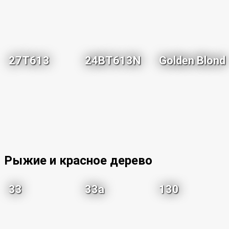
27T613
24BT613N
Golden Blond
Рыжие и красное дерево
33
33a
130