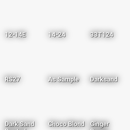
12-14E
14-24
33T124
RS27
As Sample
Darksand
Dark Sand
Choco Blond
Ginger