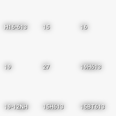
H16-613
15
16
19
27
19H613
19-12NH
15H613
15BT613