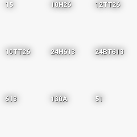
15
10H26
12TT26
10TT26
24H613
24BT613
613
130A
51