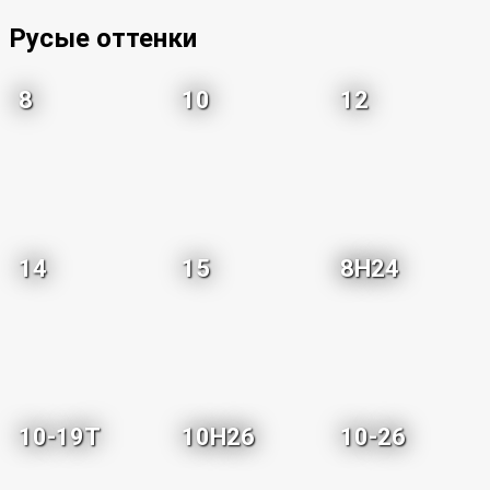
Русые оттенки
8
10
12
14
15
8H24
10-19T
10H26
10-26