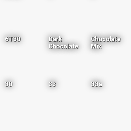
6T30
Dark
Chocolate
Chocolate
Mix
30
33
33a