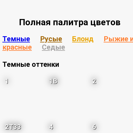
Полная палитра цветов
Темные
Русые
Блонд
Рыжие 
красные
Седые
Темные оттенки
1
1B
2
2T33
4
6