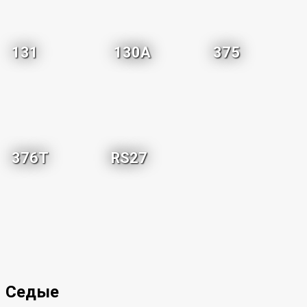
131
130A
375
376T
RS27
Седые