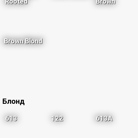
Rooted
Brown
Brown Blond
Блонд
613
122
613A