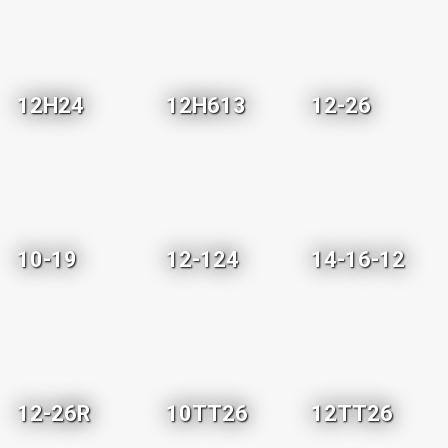
12H24
12H613
12-26
10-19
12-124
14-16-12
12-26R
10TT26
12TT26