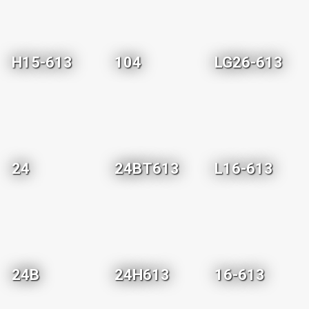
H15-613
104
LG26-613
24
24BT613
L16-613
24B
24H613
16-613