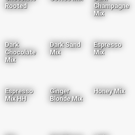
Rooted
Champagne
Mix
Dark
Dark Sand
Espresso
Chocolate
Mix
Mix
Mix
Espresso
Ginger
Honey Mix
Mix HH
Blonde Mix