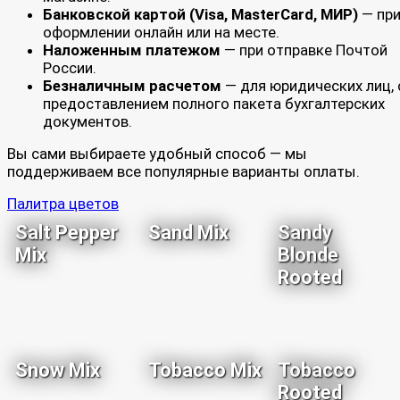
Банковской картой (Visa, MasterCard, МИР)
— пр
оформлении онлайн или на месте.
Наложенным платежом
— при отправке Почтой
России.
Безналичным расчетом
— для юридических лиц, 
предоставлением полного пакета бухгалтерских
документов.
Вы сами выбираете удобный способ — мы
поддерживаем все популярные варианты оплаты.
Палитра цветов
Salt Pepper
Sand Mix
Sandy
Mix
Blonde
Rooted
Snow Mix
Tobacco Mix
Tobacco
Rooted