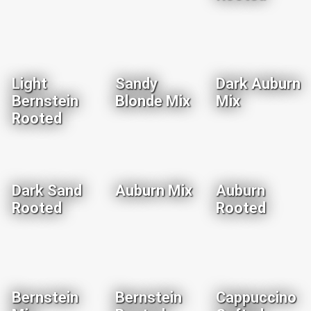
Light
Sandy
Dark Auburn
Bernstein
Blonde Mix
Mix
Rooted
Dark Sand
Auburn Mix
Auburn
Rooted
Rooted
Bernstein
Bernstein
Cappuccino