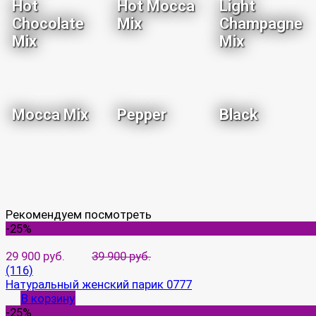
Hot
Hot Mocca
Light
Chocolate
Mix
Champagne
Mix
Mix
Mocca Mix
Pepper
Black
Рекомендуем посмотреть
-25%
29 900 руб.
39 900 руб.
(116)
Натуральный женский парик 0777
В корзину
-25%