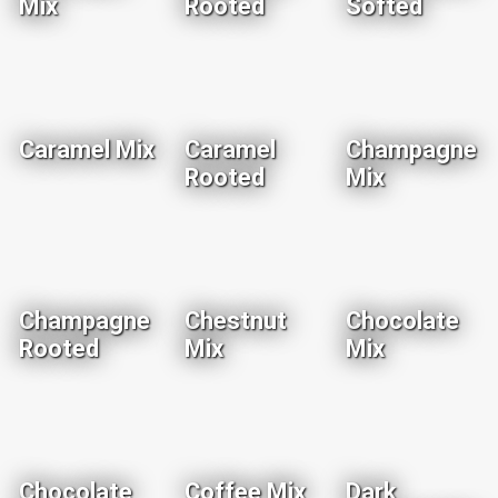
Mix
Rooted
Softed
Caramel Mix
Caramel
Champagne
Rooted
Mix
Champagne
Chestnut
Chocolate
Rooted
Mix
Mix
Chocolate
Coffee Mix
Dark