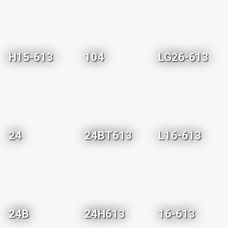
H15-613
104
LG26-613
24
24BT613
L16-613
24B
24H613
16-613