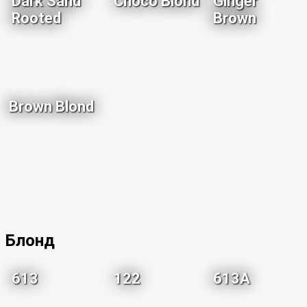
Dark Sand
Choco Blond
Ginger
Rooted
Brown
Brown Blond
Блонд
613
122
613A