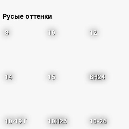
Русые оттенки
8
10
12
14
15
8H24
10-19T
10H26
10-26