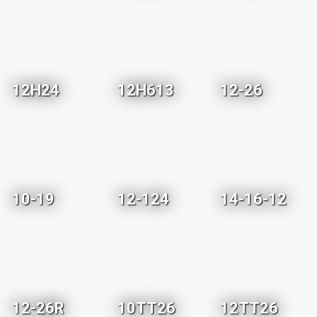
12H24
12H613
12-26
10-19
12-124
14-16-12
12-26R
10TT26
12TT26