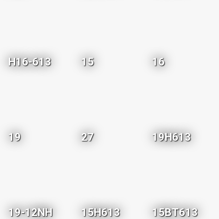
H16-613
15
16
19
27
19H613
19-12NH
15H613
15BT613