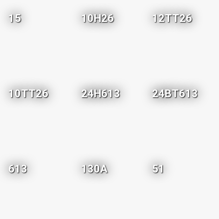
15
10H26
12TT26
10TT26
24H613
24BT613
613
130A
51