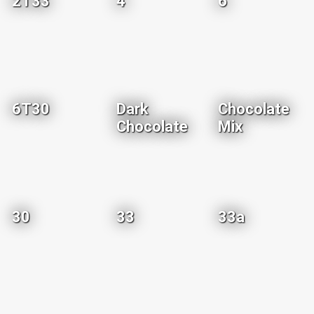
2T33
4
6
6T30
Dark
Chocolate
Chocolate
Mix
30
33
33a