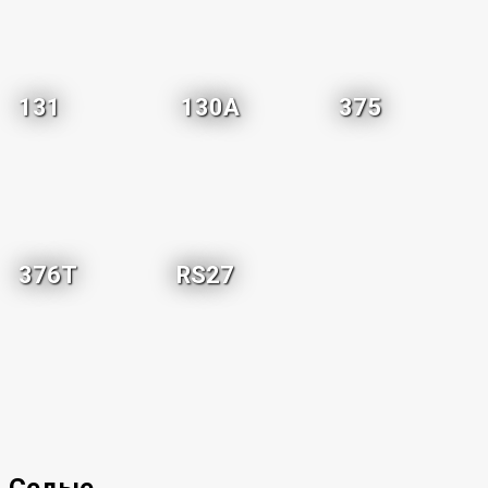
131
130A
375
376T
RS27