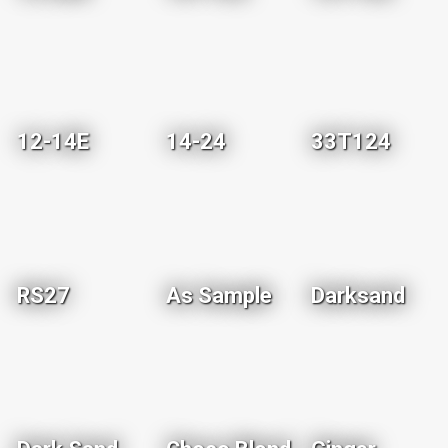
12-14E
14-24
33T124
RS27
As Sample
Darksand