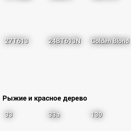
27T613
24BT613N
Golden Blond
Рыжие и красное дерево
33
33a
130