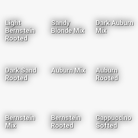
Light
Sandy
Dark Auburn
Bernstein
Blonde Mix
Mix
Rooted
Dark Sand
Auburn Mix
Auburn
Rooted
Rooted
Bernstein
Bernstein
Cappuccino
Mix
Rooted
Softed