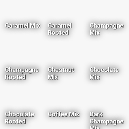
Caramel Mix
Caramel
Champagne
Rooted
Mix
Champagne
Chestnut
Chocolate
Rooted
Mix
Mix
Chocolate
Coffee Mix
Dark
Rooted
Champagne
Mix