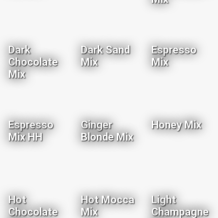
Dark
Dark Sand
Espresso
Chocolate
Mix
Mix
Mix
Espresso
Ginger
Honey Mix
Mix HH
Blonde Mix
Hot
Hot Mocca
Light
Chocolate
Mix
Champagne