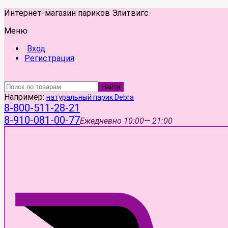
Интернет-магазин париков Элитвигс
Меню
Вход
Регистрация
Найти
Например:
натуральный парик Debra
8-800-511-28-21
8-910-081-00-77
Ежедневно
10:00— 21:00