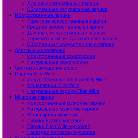
Длинные натуральные парики
Облегченные натуральные парики
Искусственные парики
Короткие искусственные парики
Средние искусственные парики
Длинные искусственные парики
Термостойкие искусственные парики
Облегченные искусственные парики
Элитные монопарики
Искусственные монопарики
Натуральные монопарики
Система замещения волос
Парики Ellen Wille
Искусственные парики Ellen Wille
Монопарики Ellen Wille
Натуральные парики Ellen Wille
Мужские парики
Искусственные мужские парики
Натуральные мужские парики
Монопарики мужские
Парики Richard мужские
Парики Ellen Wille мужские
Накладки на голову мужские