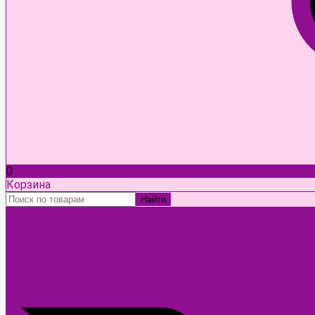
0
Корзина
Найти