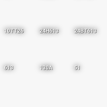
10TT26
24H613
24BT613
613
130A
51