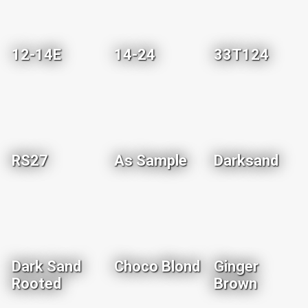
12-14E
14-24
33T124
RS27
As Sample
Darksand
Dark Sand
Choco Blond
Ginger
Rooted
Brown