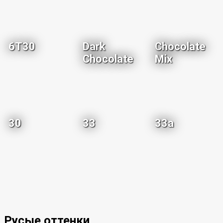
6T30
Dark
Chocolate
Chocolate
Mix
30
33
33a
Русые оттенки