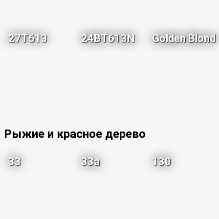
27T613
24BT613N
Golden Blond
Рыжие и красное дерево
33
33a
130