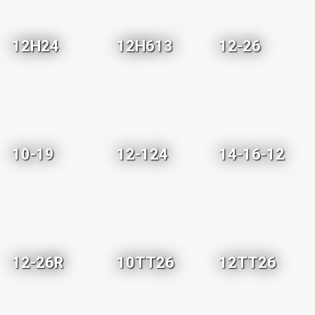
12H24
12H613
12-26
10-19
12-124
14-16-12
12-26R
10TT26
12TT26