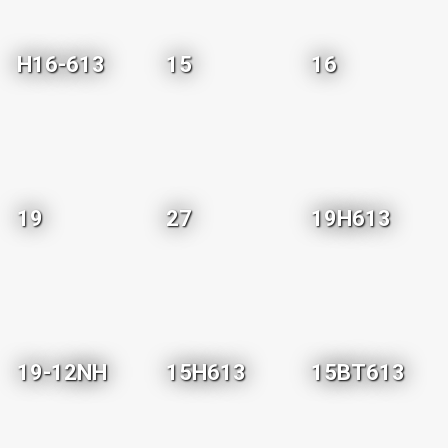
H16-613
15
16
19
27
19H613
19-12NH
15H613
15BT613