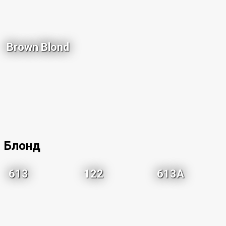
Brown Blond
Блонд
613
122
613A