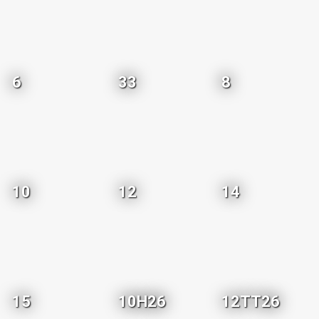
6
33
8
10
12
14
15
10H26
12TT26