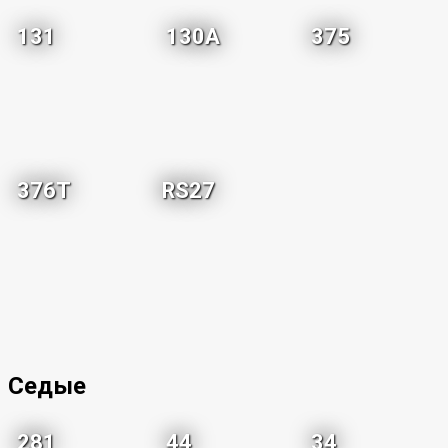
131
130A
375
376T
RS27
Седые
281
44
34