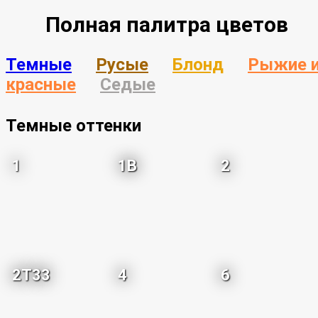
Полная палитра цветов
Темные
Русые
Блонд
Рыжие 
красные
Седые
Темные оттенки
1
1B
2
2T33
4
6