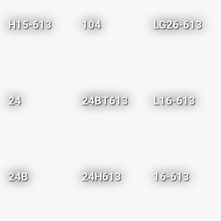
H15-613
104
LG26-613
24
24BT613
L16-613
24B
24H613
16-613