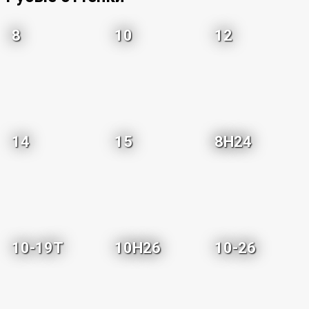
8
10
12
14
15
8H24
10-19T
10H26
10-26