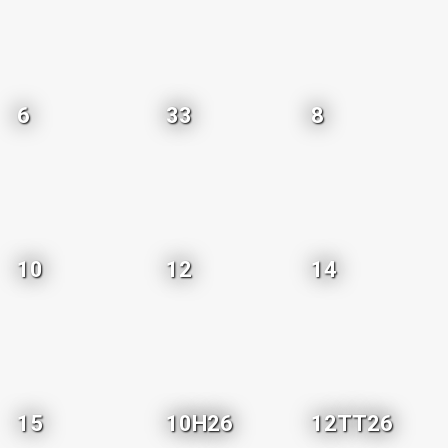
6
33
8
10
12
14
15
10H26
12TT26