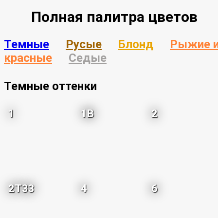
Полная палитра цветов
Темные
Русые
Блонд
Рыжие 
красные
Седые
Темные оттенки
1
1B
2
2T33
4
6