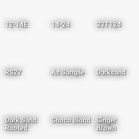
12-14E
14-24
33T124
RS27
As Sample
Darksand
Dark Sand
Choco Blond
Ginger
Rooted
Brown