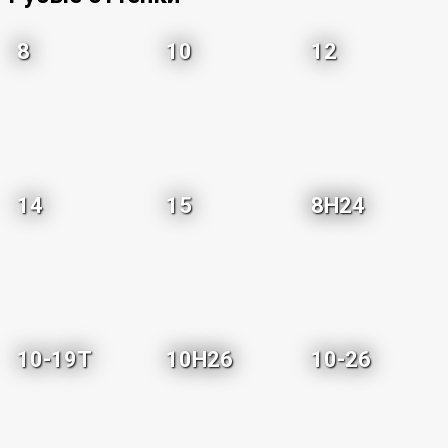
8
10
12
14
15
8H24
10-19T
10H26
10-26