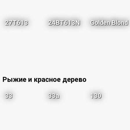
27T613
24BT613N
Golden Blond
Рыжие и красное дерево
33
33a
130