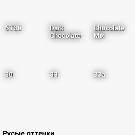
6T30
Dark
Chocolate
Chocolate
Mix
30
33
33a
Русые оттенки