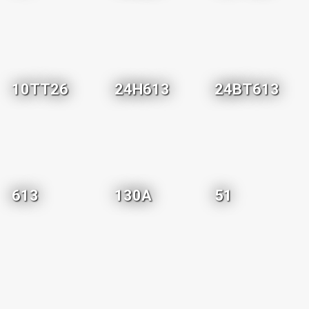
10TT26
24H613
24BT613
613
130A
51