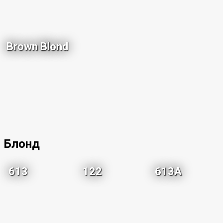
Brown Blond
Блонд
613
122
613A