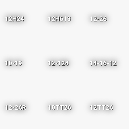
12H24
12H613
12-26
10-19
12-124
14-16-12
12-26R
10TT26
12TT26