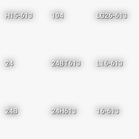
H15-613
104
LG26-613
24
24BT613
L16-613
24B
24H613
16-613