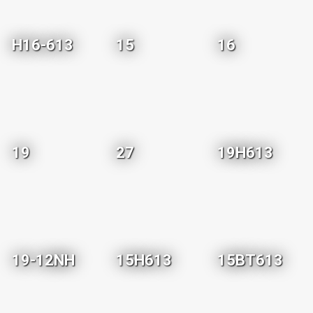
H16-613
15
16
19
27
19H613
19-12NH
15H613
15BT613