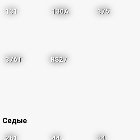
131
130A
375
376T
RS27
Седые
281
44
34