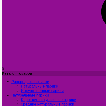
0
Каталог товаров
Распродажа париков
Натуральные парики
Искусственные парики
Натуральные парики
Короткие натуральные парики
Средние натуральные парики