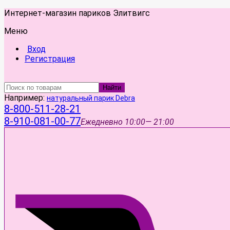
Интернет-магазин париков Элитвигс
Меню
Вход
Регистрация
Найти
Например:
натуральный парик Debra
8-800-511-28-21
8-910-081-00-77
Ежедневно
10:00— 21:00