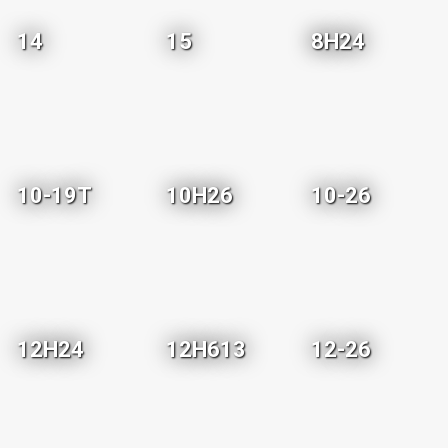
14
15
8H24
10-19T
10H26
10-26
12H24
12H613
12-26