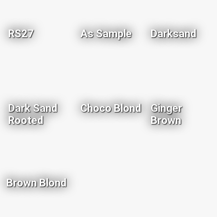
RS27
As Sample
Darksand
Dark Sand
Choco Blond
Ginger
Rooted
Brown
Brown Blond