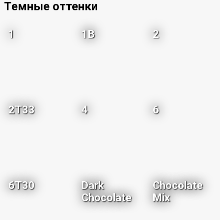
Темные оттенки
1
1B
2
2T33
4
6
6T30
Dark
Chocolate
Chocolate
Mix