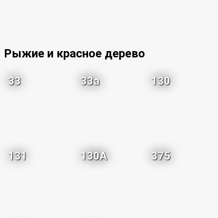
Рыжие и красное дерево
33
33a
130
131
130A
375