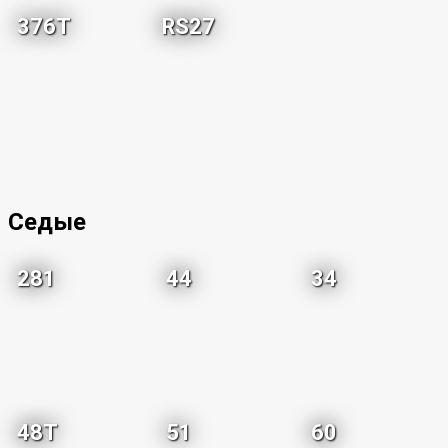
376T
RS27
Седые
281
44
34
48T
51
60