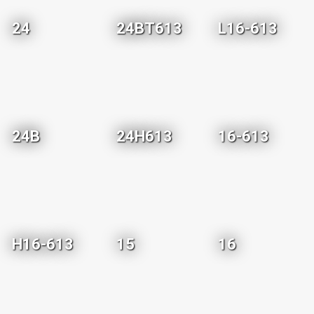
24
24BT613
L16-613
24B
24H613
16-613
H16-613
15
16