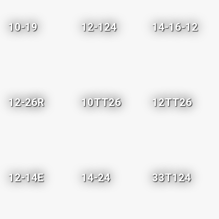
10-19
12-124
14-16-12
12-26R
10TT26
12TT26
12-14E
14-24
33T124