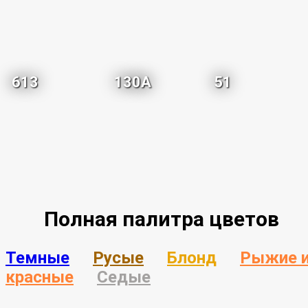
613
130A
51
Полная палитра цветов
Темные
Русые
Блонд
Рыжие 
красные
Седые