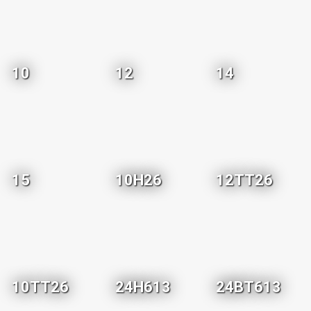
10
12
14
15
10H26
12TT26
10TT26
24H613
24BT613