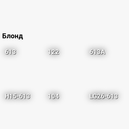
Блонд
613
122
613A
H15-613
104
LG26-613