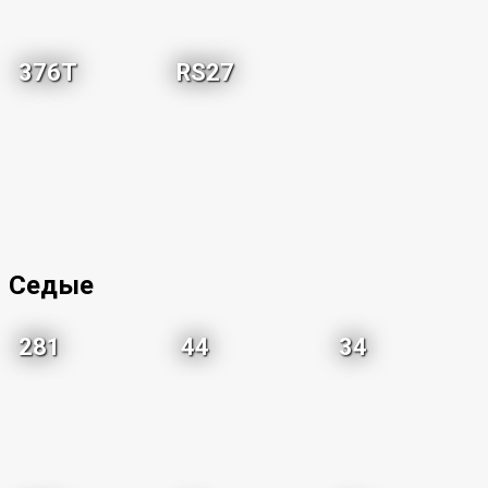
376T
RS27
Седые
281
44
34