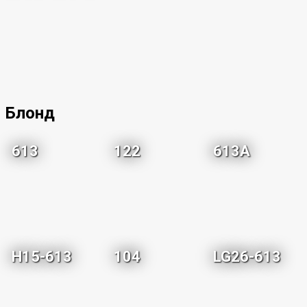
Блонд
613
122
613A
H15-613
104
LG26-613