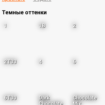
Темные оттенки
1
1B
2
2T33
4
6
6T30
Dark
Chocolate
Chocolate
Mix