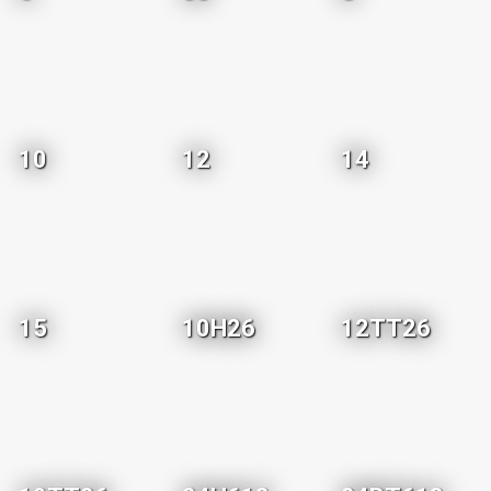
10
12
14
15
10H26
12TT26