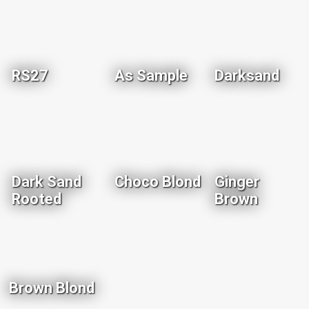
RS27
As Sample
Darksand
Dark Sand
Choco Blond
Ginger
Rooted
Brown
Brown Blond