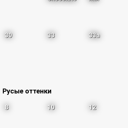
30
33
33a
Русые оттенки
8
10
12