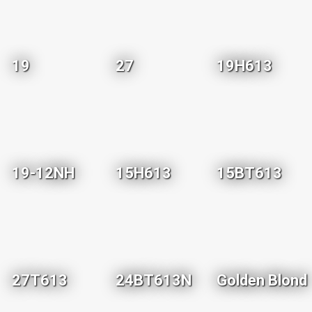
19
27
19H613
19-12NH
15H613
15BT613
27T613
24BT613N
Golden Blond