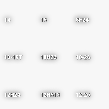
14
15
8H24
10-19T
10H26
10-26
12H24
12H613
12-26