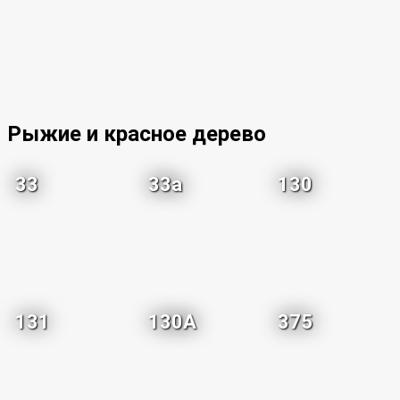
Рыжие и красное дерево
33
33a
130
131
130A
375