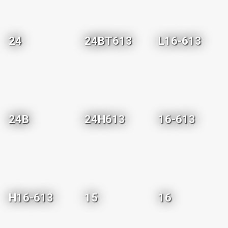
24
24BT613
L16-613
24B
24H613
16-613
H16-613
15
16