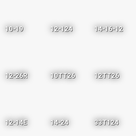
10-19
12-124
14-16-12
12-26R
10TT26
12TT26
12-14E
14-24
33T124