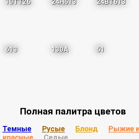
10TT26
24H613
24BT613
613
130A
51
Полная палитра цветов
Темные
Русые
Блонд
Рыжие 
красные
Седые