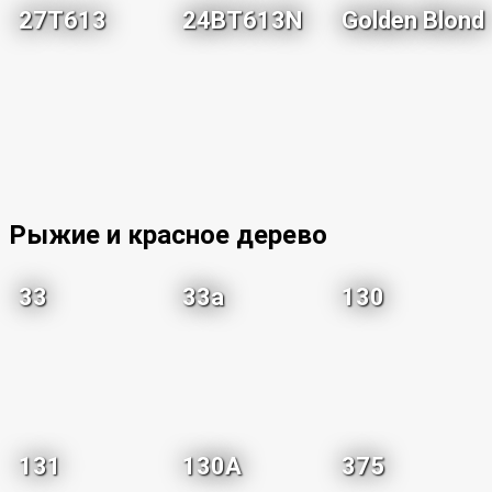
27T613
24BT613N
Golden Blond
Рыжие и красное дерево
33
33a
130
131
130A
375