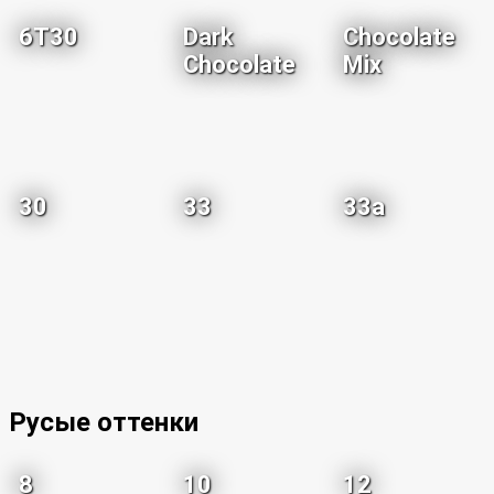
6T30
Dark
Chocolate
Chocolate
Mix
30
33
33a
Русые оттенки
8
10
12