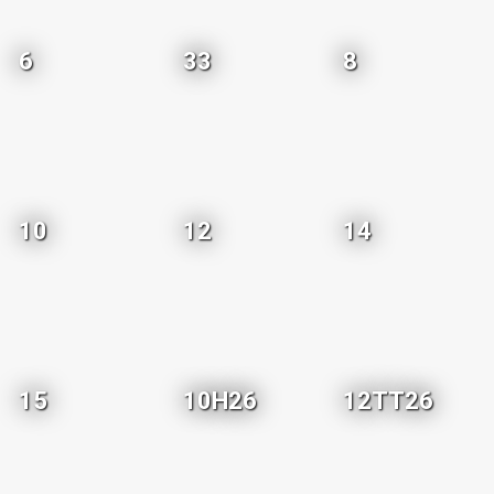
6
33
8
10
12
14
15
10H26
12TT26