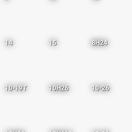
14
15
8H24
10-19T
10H26
10-26