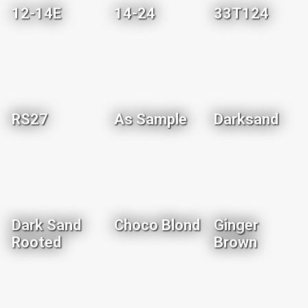
12-14E
14-24
33T124
RS27
As Sample
Darksand
Dark Sand
Choco Blond
Ginger
Rooted
Brown