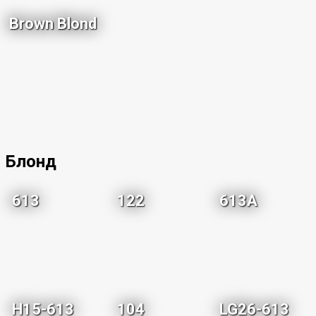
Brown Blond
Блонд
613
122
613A
H15-613
104
LG26-613