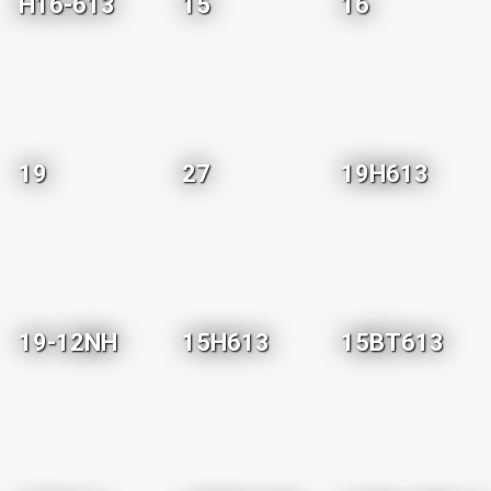
H16-613
15
16
19
27
19H613
19-12NH
15H613
15BT613