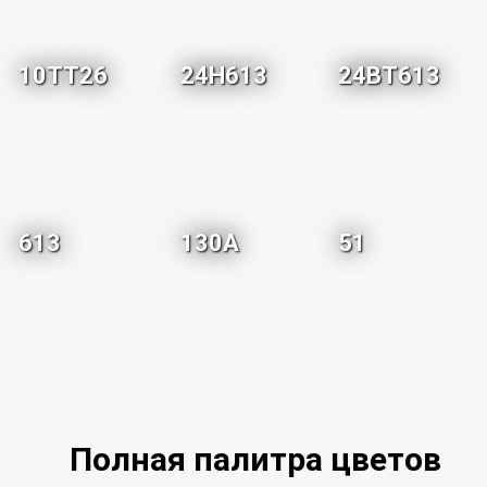
10TT26
24H613
24BT613
613
130A
51
Полная палитра цветов