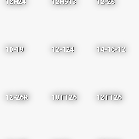
12H24
12H613
12-26
10-19
12-124
14-16-12
12-26R
10TT26
12TT26