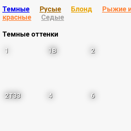
Темные
Русые
Блонд
Рыжие 
красные
Седые
Темные оттенки
1
1B
2
2T33
4
6