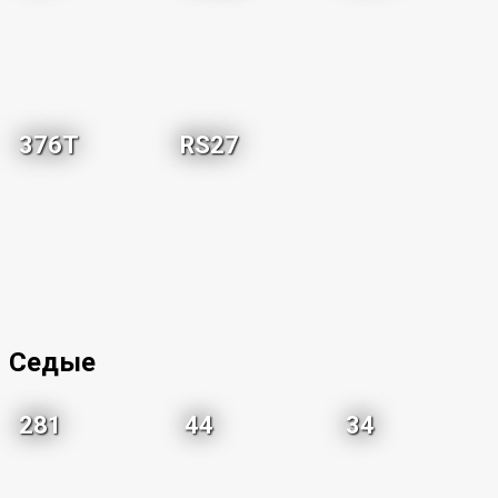
376T
RS27
Седые
281
44
34