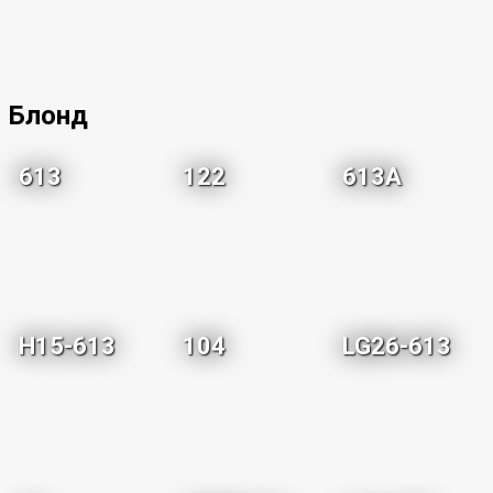
Блонд
613
122
613A
H15-613
104
LG26-613