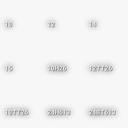
10
12
14
15
10H26
12TT26
10TT26
24H613
24BT613