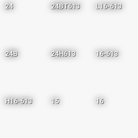
24
24BT613
L16-613
24B
24H613
16-613
H16-613
15
16