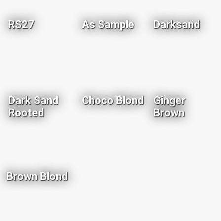
RS27
As Sample
Darksand
Dark Sand
Choco Blond
Ginger
Rooted
Brown
Brown Blond