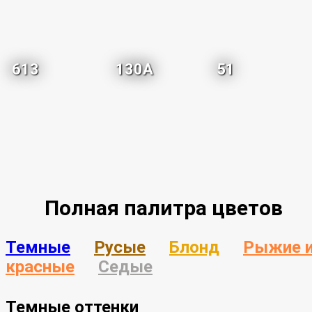
613
130A
51
Полная палитра цветов
Темные
Русые
Блонд
Рыжие 
красные
Седые
Темные оттенки