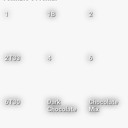
1
1B
2
2T33
4
6
6T30
Dark
Chocolate
Chocolate
Mix