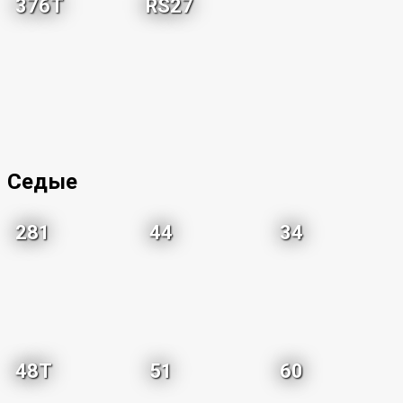
376T
RS27
Седые
281
44
34
48T
51
60