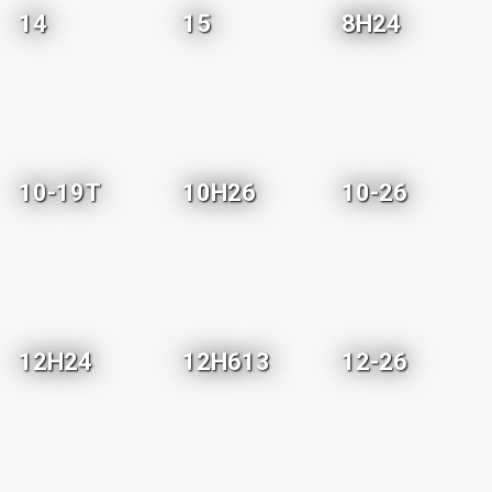
14
15
8H24
10-19T
10H26
10-26
12H24
12H613
12-26