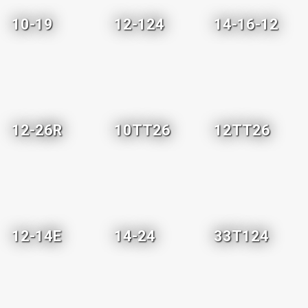
10-19
12-124
14-16-12
12-26R
10TT26
12TT26
12-14E
14-24
33T124