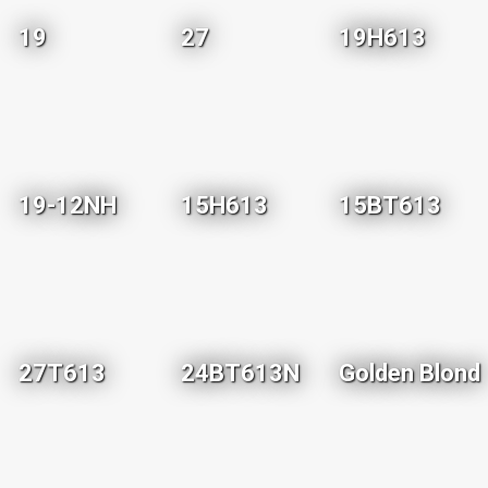
19
27
19H613
19-12NH
15H613
15BT613
27T613
24BT613N
Golden Blond