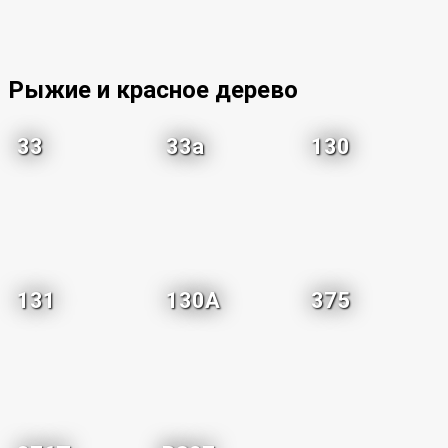
Рыжие и красное дерево
33
33a
130
131
130A
375