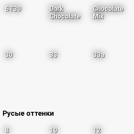
6T30
Dark
Chocolate
Chocolate
Mix
30
33
33a
Русые оттенки
8
10
12