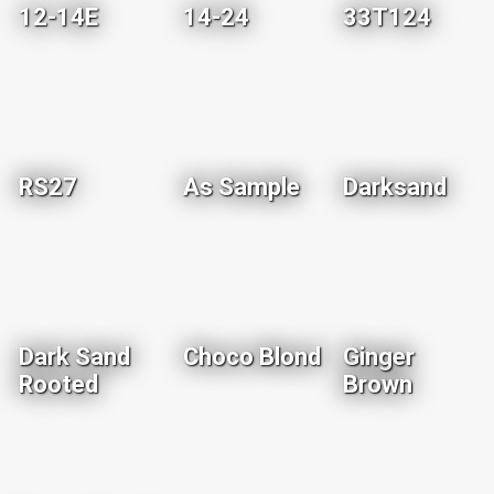
12-14E
14-24
33T124
RS27
As Sample
Darksand
Dark Sand
Choco Blond
Ginger
Rooted
Brown