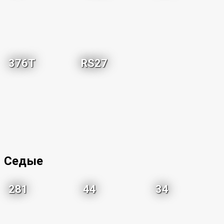
376T
RS27
Седые
281
44
34