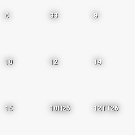
6
33
8
10
12
14
15
10H26
12TT26