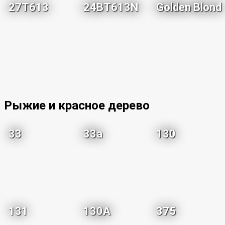
27T613
24BT613N
Golden Blond
Рыжие и красное дерево
33
33a
130
131
130A
375