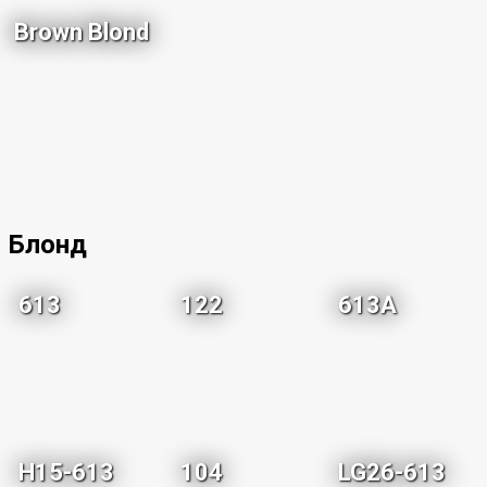
Brown Blond
Блонд
613
122
613A
H15-613
104
LG26-613