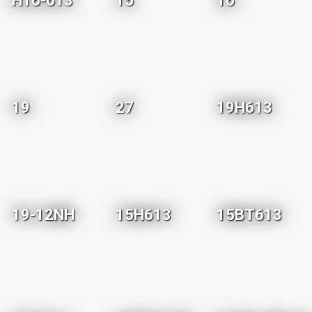
H16-613
15
16
19
27
19H613
19-12NH
15H613
15BT613