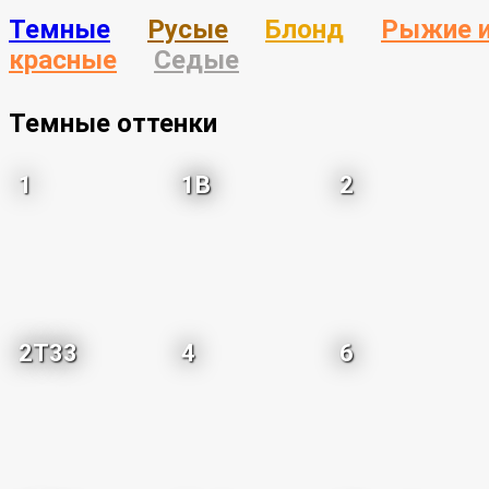
Темные
Русые
Блонд
Рыжие 
красные
Седые
Темные оттенки
1
1B
2
2T33
4
6