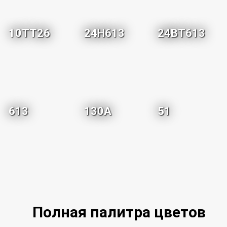
10TT26
24H613
24BT613
613
130A
51
Полная палитра цветов