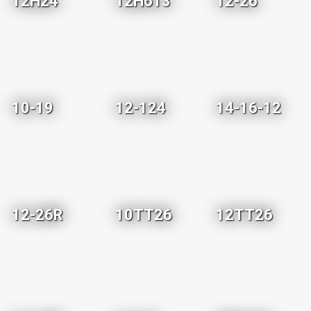
12H24
12H613
12-26
10-19
12-124
14-16-12
12-26R
10TT26
12TT26