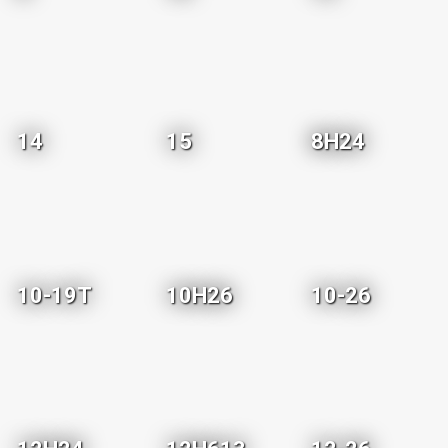
14
15
8H24
10-19T
10H26
10-26