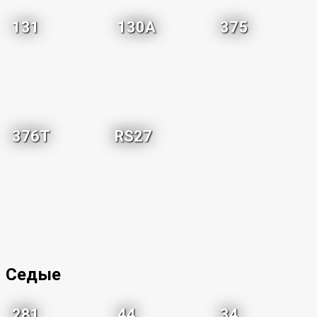
131
130A
375
376T
RS27
Седые
281
44
34