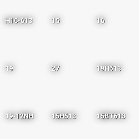
H16-613
15
16
19
27
19H613
19-12NH
15H613
15BT613