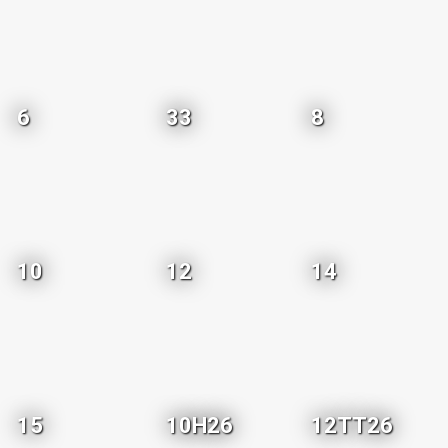
6
33
8
10
12
14
15
10H26
12TT26