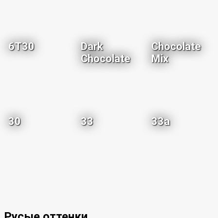
6T30
Dark
Chocolate
Chocolate
Mix
30
33
33a
Русые оттенки