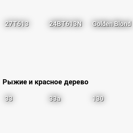
27T613
24BT613N
Golden Blond
Рыжие и красное дерево
33
33a
130