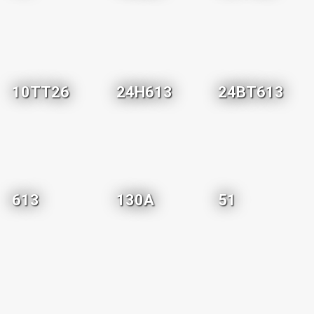
10TT26
24H613
24BT613
613
130A
51