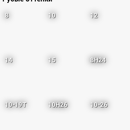
8
10
12
14
15
8H24
10-19T
10H26
10-26