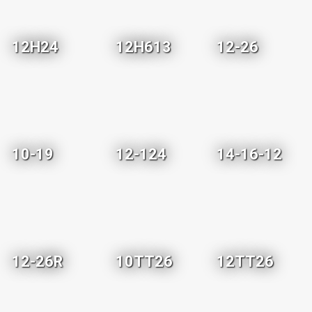
12H24
12H613
12-26
10-19
12-124
14-16-12
12-26R
10TT26
12TT26