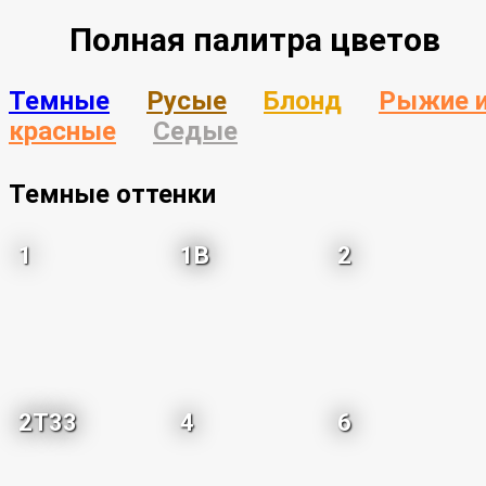
Полная палитра цветов
Темные
Русые
Блонд
Рыжие 
красные
Седые
Темные оттенки
1
1B
2
2T33
4
6