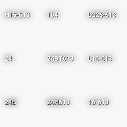
H15-613
104
LG26-613
24
24BT613
L16-613
24B
24H613
16-613