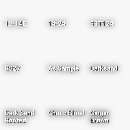
12-14E
14-24
33T124
RS27
As Sample
Darksand
Dark Sand
Choco Blond
Ginger
Rooted
Brown