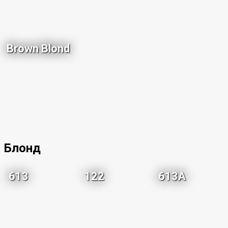
Brown Blond
Блонд
613
122
613A