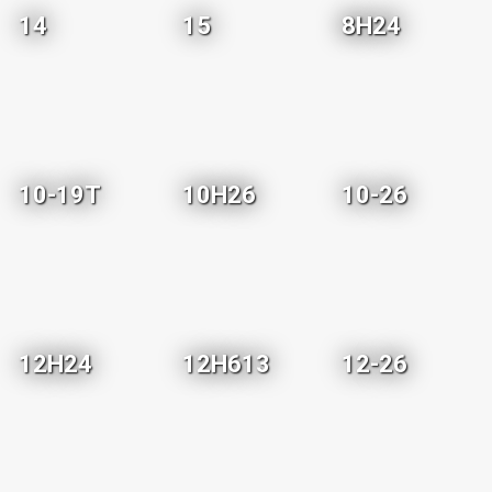
14
15
8H24
10-19T
10H26
10-26
12H24
12H613
12-26