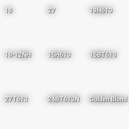
19
27
19H613
19-12NH
15H613
15BT613
27T613
24BT613N
Golden Blond