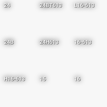
24
24BT613
L16-613
24B
24H613
16-613
H16-613
15
16