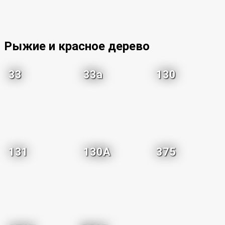
Рыжие и красное дерево
33
33a
130
131
130A
375