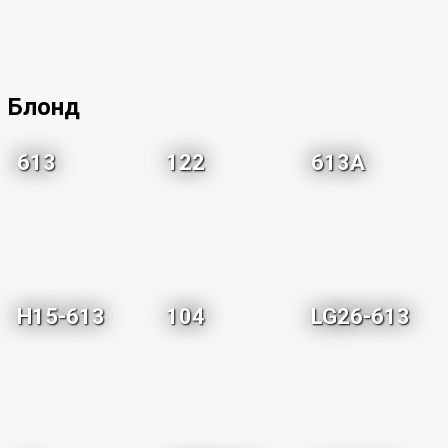
Блонд
613
122
613A
H15-613
104
LG26-613