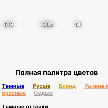
613
130A
51
Полная палитра цветов
Темные
Русые
Блонд
Рыжие 
красные
Седые
Темные оттенки