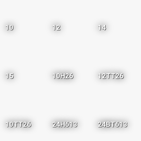
10
12
14
15
10H26
12TT26
10TT26
24H613
24BT613