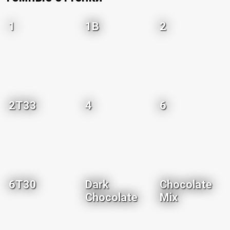
1
1B
2
2T33
4
6
6T30
Dark
Chocolate
Chocolate
Mix