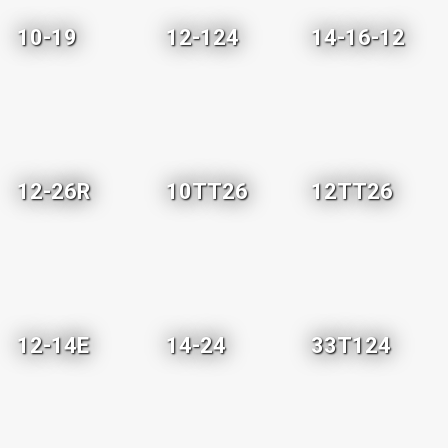
10-19
12-124
14-16-12
12-26R
10TT26
12TT26
12-14E
14-24
33T124