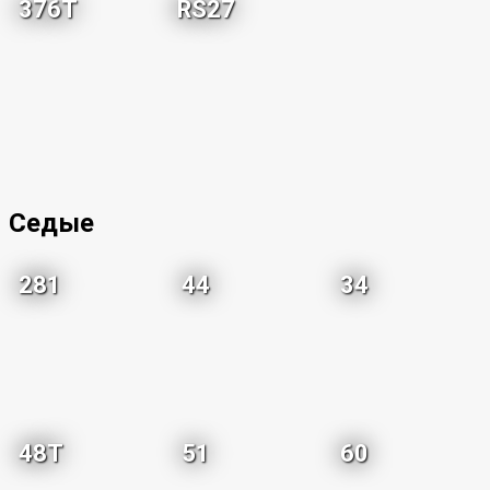
376T
RS27
Седые
281
44
34
48T
51
60